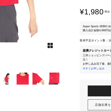
¥1,980
税込
Super Sports XEBIO &
購入合計金額4,990
取得予定ポイント数：
1
提携クレジットカー
三井ショッピングパーク
元！
お申し込み完了後、最
今すぐお申し込み
店舗在庫