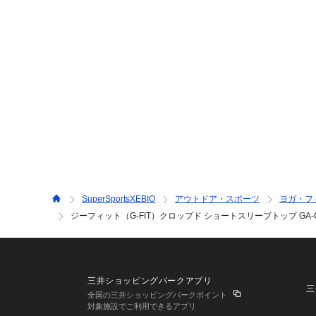
SuperSportsXEBIO
アウトドア・スポーツ
ヨガ・フ
ジーフィット（G-FIT）クロップド ショートスリーブトップ GA-C6
三井ショッピングパークアプリ
三
全国の三井ショッピングパークポイント
対象施設でご利用できるアプリ