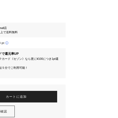
mall店
円以上で送料無料
8 pt
ドで還元率UP
カード《セゾン》なら更に¥100につき1pt還
短５分でご利用可能！
カートに追加
を確認