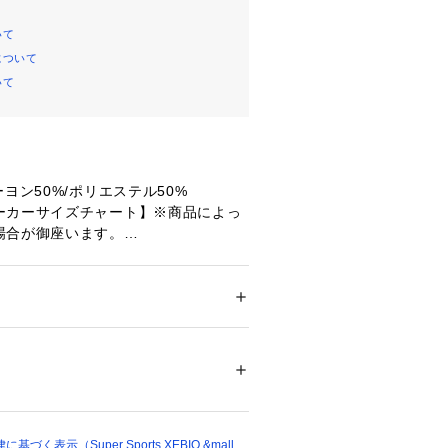
いて
について
いて
ヨン50%/ポリエステル50%
ーカーサイズチャート】※商品によっ
場合が御座います。
バスト72～80cm 身長154～162c
79～87cm 身長154～162cm 【L
4cm 身長154～162cm
ドア・スポーツ
 ＞ 
ヨガ・フィットネス・トレ
フィットネス・トレーニングウェア
丈】42cm 【肩幅】39cm 【身幅】4
cm
丈】43cm 【肩幅】40cm 【身幅】48
22691 
（モール）
ショップ）
m
るボトムスとの相性が良いクロップド
く表示（Super Sports XEBIO &mall