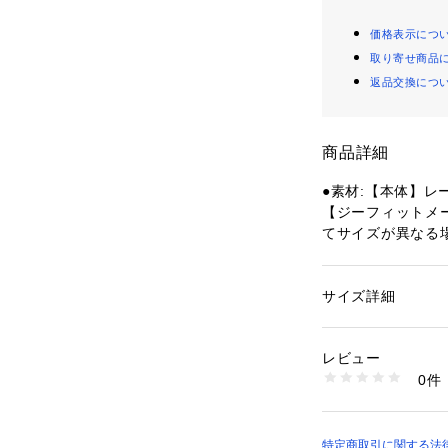
価格表示につ
取り寄せ商品
返品交換につ
商品詳細
●素材:【本体】レー
【ジーフィットメ
てサイズが異なる
●サイズ:【Sサイズ】
m 【Mサイズ】バスト
サイズ】バスト86～9
サイズ詳細
性別：
レディース
【実寸サイズ】
カテゴリー：
アウト
ーニング
 ＞ 
ヨガ・
●Mサイズ詳細:【着
レビュー
6cm 【袖丈】16.5
0件
●Lサイズ詳細:【着
商品番号：
15400004
10867261901 （
cm 【袖丈】17.5c
●中国製
●ボリュームのあ
特定商取引に関する法律に基づ