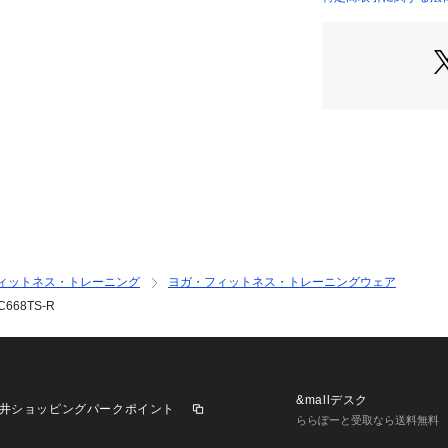
丈のトップス
店）
●低身長の方でも
プの1枚です。
●前後に入ったプ
リートムードが漂
【商品の購入にあ
※弊社独自の採寸
すため、多少の誤
※一部商品におい
記と異なる場合が
※ブラウザやお使
実際の商品の色味
ィットネス・トレーニング
ヨガ・フィットネス・トレーニングウェア
※掲載の価格・製
68TS-R
いて、予告なく変
了承ください。ジー
ビオ ゼビオ Super
トネスカットソー La
 女性 クロップドT
&mallデスク
井ショッピングパークポイント
wear momday260
ららぽーと受取なら送料無料