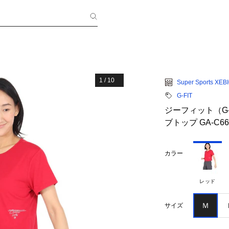
1
/
10
Super Sports XEB
G-FIT
ジーフィット（G
ブトップ GA-C66
カラー
レッド
Ｍ
サイズ