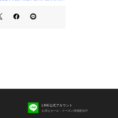
バランスが取りやすく、スタイルアッ
リント&ボクシーなシルエットで、スト
うアイテムです。
たっての注意事項】
・計量方法により計測を行っておりま
差が生じる場合があります。
て弊社カラー表記がメーカーカラー表
あります。
いのモニター環境により、掲載画像と
が若干異なる場合があります。
品のパッケージ・デザイン・仕様につ
更することがあります。あらかじめご
フィット G-FIT スーパースポーツゼ
 Sports XEBIO フィットネス フィッ
dy's Ladys レディース れでぃーす
シャツ クルーネック シンプル apa_t
LINE公式アカウント
3
お得なセール・クーポン情報配信中