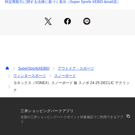
●構造:FUSION CORE、V POP TIP
特定商取引に関する法律に基づく表示（Super Sports XEBIO &mall店）
●滑走材:ISO SPEED 4800
●仕様ISOMETRIC TIP
●素材:高強度カーボン、ISOコア、ウッド
●中国製
●女性の脚力で楽に遊べる、乗せ系グラトリボードの定番。軽
量でソフト、ノーズ、テールのねばりとバランスのとれた反発
力が扱いやすい女性のための乗せ系グラトリボード。新形状の
採用で全長が15mm短くなり、取り回しやすさがさらにアッ
プ。グラトリのスキルアップを全力でサポート。
※自動WAX浸透装置(サーモBOX・Vサーモ等)の使用はお控え
SuperSportsXEBIO
アウトドア・スポーツ
下さい。
ウィンタースポーツ
スノーボード
また、高温でのWAX掛けや、過度に長時間のWAXアイロンに
ヨネックス（YONEX）スノーボード 板 スノボ 24-25 DECLIC デクリッ
よる熱はソール材はもとより、ボードの構成材料の一部を破損
させる可能性がございます。
ク
※同アイテムで複数カラー、デザインがある場合は、掲載画像
と異なる場合がございます。ソールカラーのご指定は出来かね
ますので、予めご了承ください。
三井ショッピングパークアプリ
全国の三井ショッピングパークポイント対象施設でご利用できるアプ
【商品の購入にあたっての注意事項】
リ
※一部商品において弊社カラー表記がメーカーカラー表記と異
なる場合がございます。