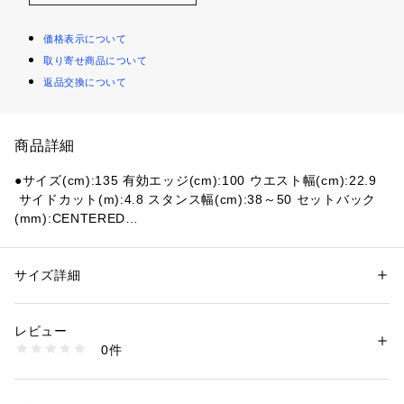
価格表示について
取り寄せ商品について
返品交換について
商品詳細
●サイズ(cm):135 有効エッジ(cm):100 ウエスト幅(cm):22.9
 サイドカット(m):4.8 スタンス幅(cm):38～50 セットバック
(mm):CENTERED
●サイズ(cm):138 有効エッジ(cm):103 ウエスト幅(cm):23.2
 サイドカット(m):4.9 スタンス幅(cm):40～52 セットバック
(mm):CENTERED
サイズ詳細
性別：
レディース
●サイズ(cm):141 有効エッジ(cm):105 ウエスト幅(cm):23.5
カテゴリー：
アウトドア・スポーツ
 ＞ 
ウィンタースポーツ
 ＞ 
スノーボー
ド
 サイドカット(m):5.0 スタンス幅(cm):42～54 セットバック
レビュー
(mm):CENTERED
0件
●サイズ(cm):144 有効エッジ(cm):108 ウエスト幅(cm):23.8
商品番号：
1540000421815 
（モール）
10870825901 （ショップ）
 サイドカット(m):5.15 スタンス幅(cm):44～56 セットバック
(mm):CENTERED