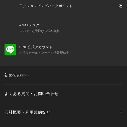
※ブラウザやお使いのモニター環境により、掲載画像と実際の
三井ショッピングパークポイント
商品の色味が若干異なる場合があります。
※掲載の価格・製品のパッケージ・デザイン・仕様について、
予告なく変更することがあります。あらかじめご了承くださ
&mallデスク
い。2024年秋冬モデル 2024fwmodel ヨネックス YONEX ヴ
ららぽーと受取なら送料無料
ィクトリア ビクトリア サーフ&スノー Victoria Surf&Snow ボ
ード板 スノーボード板 フリースタイル板 ウィンタースポーツ
 アウトドア スノーボード スノボ SNOWBOARD グレー Lad
LINE公式アカウント
y's Ladys レディース れでぃーす 女性 wf1108pup yone2425
お得なセール・クーポン情報配信中
snb 2025_snowboarding_grandtrick rss_2503_winter_vic 2
60118line
初めての方へ
よくある質問・お問い合わせ
会社概要・利用規約など