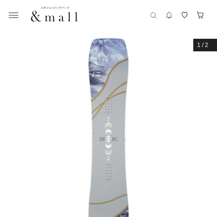
1
/
2