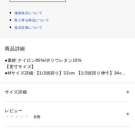
価格表示について
取り寄せ商品について
返品交換について
商品詳細
●素材:ナイロン85%/ポリウレタン15%
【実寸サイズ】
●Mサイズ詳細:【1/2頭回り】22cm 【1/2頭回り伸寸】34cm
●Lサイズ詳細:【1/2頭回り】23cm 【1/2頭回り伸寸】35cm
●中国製
●水抜けが良く、ムレ感が少ないメッシュキャップ
サイズ詳細
性別：
レディース
メンズ
●しっかり泳ぐ方のためのメッシュキャップ。プールに行くた
カテゴリー：
アウトドア・スポーツ
 ＞ 
スイム・競泳
 ＞ 
スイム・競泳キャ
ップ
めにはマストアイテムです。
レビュー
0件
【商品の購入にあたっての注意事項】
商品番号：
1540000419234 
（モール）
10865512801 （ショップ）
※弊社独自の採寸・計量方法により計測を行っておりますた
め、多少の誤差が生じる場合がございます。