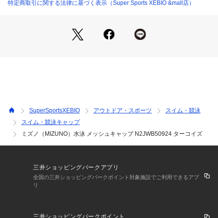
※一部商品において弊社カラー表記がメーカーカラー表記と異
特定商取引に関する法律に基づく表示（Super Sports XEBIO &mall店）
なる場合がございます。
※ブラウザやお使いのモニター環境により、掲載画像と実際の
商品の色味が若干異なる場合があります。
※掲載の価格・製品のパッケージ・デザイン・仕様について、
予告なく変更することがあります。あらかじめご了承くださ
い。ミズノ MIZUNO スーパースポーツゼビオ ゼビオ Super S
ports XEBIO 競泳小物 アクセサリー スイムキャップ スイミン
グ 水泳 プール スイム 大人 大人用 男女兼用 ユニセックス 水
泳帽 帽子 競泳 水泳 スイム 競技用 練習用 高校生 大学生 社会
人 トレーニング 学校 授業 プール 部活 クラブ スクール メッ
SuperSportsXEBIO
アウトドア・スポーツ
スイム・競泳
シュ ムレない かわいい 可愛い 水色 ターコイズ swim_item
スイム・競泳キャップ
ミズノ（MIZUNO）水泳 メッシュキャップ N2JWB50924 ターコイズ
三井ショッピングパークアプリ
全国の三井ショッピングパークポイント対象施設でご利用できるアプ
リ
三井ショッピングパークポイント