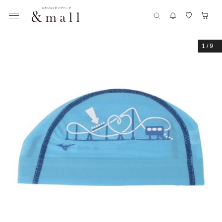
1
/
9