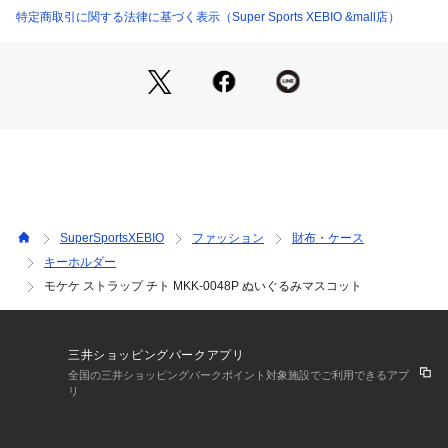
※一部商品において弊社カラー表記がメーカーカラー表記と異
特定商取引に関する法律に基づく表示（Super Sports XEBIO &mall店）
なる場合がございます。
※ブラウザやお使いのモニター環境により、掲載画像と実際の
商品の色味が若干異なる場合があります。
※掲載の価格・製品のパッケージ・デザイン・仕様について、
予告なく変更することがあります。あらかじめご了承くださ
い。シナダ SHINADA スーパースポーツゼビオ ゼビオ Super
 Sports XEBIO ファンシー雑貨 キーホルダー もけけ ぬいぐる
み ストラップ キャラ キャラクター グッズ プレゼント ギフト
 かわいい 可愛い マスコット スマホ 携帯 toy2025gift 26kans
ougei
SuperSportsXEBIO
ファッション
財布・ケース
キーホルダー
モケケ ストラップ チト MKK-0048P ぬいぐるみマスコット
三井ショッピングパークアプリ
全国の三井ショッピングパークポイント対象施設でご利用できるアプ
リ