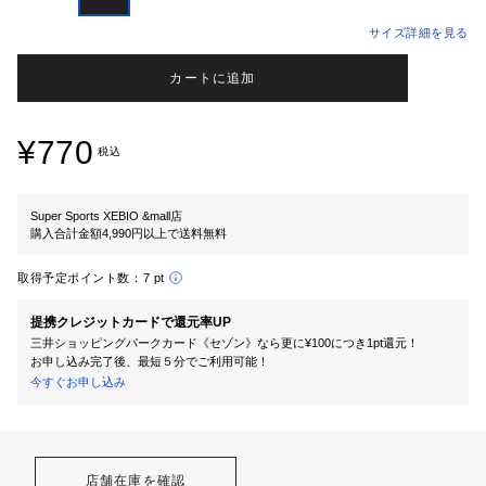
サイズ詳細を見る
カートに追加
¥770
税込
Super Sports XEBIO &mall店
購入合計金額4,990円以上で送料無料
取得予定ポイント数：
7 pt
提携クレジットカードで還元率UP
三井ショッピングパークカード《セゾン》なら更に¥100につき1pt還元！
お申し込み完了後、最短５分でご利用可能！
今すぐお申し込み
店舗在庫を確認