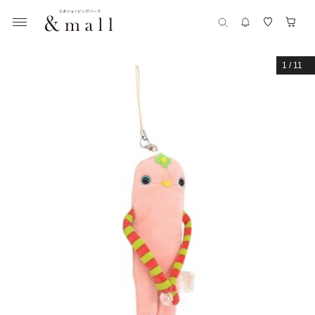
1
/
11