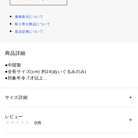
価格表示について
取り寄せ商品について
返品交換について
商品詳細
●中国製
●全長サイズ(cm):約14(ぬいぐるみのみ)
●対象年令:7才以上
●なにかいるよ うしろにいるよ 気づくといるよ モケケ
●モケケノケ星からやってきた、へんてこひょろなが宇宙人 モ
ケケ
サイズ詳細
性別：
レディース
メンズ
●ストラップサイズは携帯やかばんにつけるのにピッタリで
カテゴリー：
ファッション
 ＞ 
財布・ケース
 ＞ 
キーホルダー
す。
レビュー
●手先についているゴムとボタンで、モケケ同士で手をつない
商品番号：
1540000418914 
（モール）
0件
だり、色んな所に抱きついたりできます。
10872281801 （ショップ）
【商品の購入にあたっての注意事項】