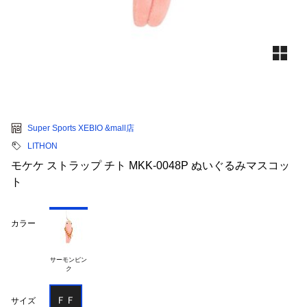
Super Sports XEBIO &mall店
LITHON
モケケ ストラップ チト MKK-0048P ぬいぐるみマスコッ
ト
カラー
サーモンピン

ＦＦ
サイズ