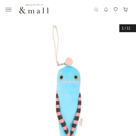
1
/
11