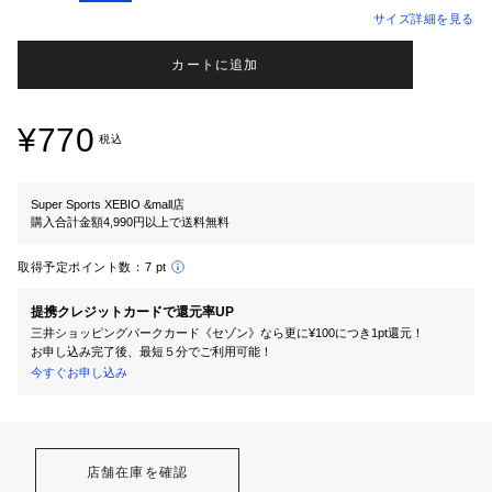
サイズ詳細を見る
カートに追加
¥770
税込
Super Sports XEBIO &mall店
購入合計金額4,990円以上で送料無料
取得予定ポイント数：
7 pt
提携クレジットカードで還元率UP
三井ショッピングパークカード《セゾン》なら更に¥100につき1pt還元！
お申し込み完了後、最短５分でご利用可能！
今すぐお申し込み
店舗在庫を確認