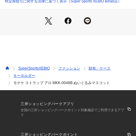
※一部商品において弊社カラー表記がメーカーカラー表記と異
特定商取引に関する法律に基づく表示（Super Sports XEBIO &mall店）
なる場合がございます。
※ブラウザやお使いのモニター環境により、掲載画像と実際の
商品の色味が若干異なる場合があります。
※掲載の価格・製品のパッケージ・デザイン・仕様について、
予告なく変更することがあります。あらかじめご了承くださ
い。シナダ SHINADA スーパースポーツゼビオ ゼビオ Super
 Sports XEBIO ファンシー雑貨 キーホルダー もけけ ぬいぐる
み ストラップ キャラ キャラクター グッズ プレゼント ギフト
 かわいい 可愛い マスコット スマホ 携帯 toy2025gift 26kans
ougei
SuperSportsXEBIO
ファッション
財布・ケース
キーホルダー
モケケ ストラップ アロ MKK-0048B ぬいぐるみマスコット
三井ショッピングパークアプリ
全国の三井ショッピングパークポイント対象施設でご利用できるアプ
リ
三井ショッピングパークポイント