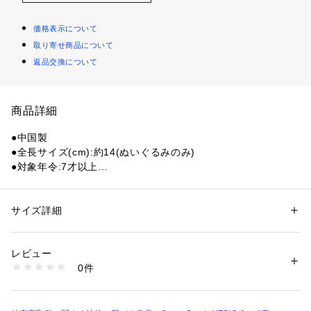
価格表示について
取り寄せ商品について
返品交換について
商品詳細
●中国製
●全長サイズ(cm):約14(ぬいぐるみのみ)
●対象年令:7才以上
●なにかいるよ うしろにいるよ 気づくといるよ モケケ
●モケケノケ星からやってきた、へんてこひょろなが宇宙人 モ
ケケ
サイズ詳細
性別：
レディース
メンズ
●ストラップサイズは携帯やかばんにつけるのにピッタリで
カテゴリー：
ファッション
 ＞ 
財布・ケース
 ＞ 
キーホルダー
す。
レビュー
●手先についているゴムとボタンで、モケケ同士で手をつない
商品番号：
1540000418904 
（モール）
0件
だり、色んな所に抱きついたりできます。
10872280601 （ショップ）
【商品の購入にあたっての注意事項】