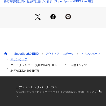
特定商取引に関する法律に基づく表示（Super Sports XEBIO &mall店）
【商品の購入にあたっての注意事項】
※一部商品において弊社カラー表記がメーカーカラー表記と異
なる場合があります。
※ブラウザやお使いのモニター環境により、掲載画像と実際の
商品の色味が若干異なる場合があります。
※掲載の価格・製品のパッケージ・デザイン・仕様について、
予告なく変更することがあります。あらかじめご了承くださ
い。クイックシルバー Quiksilver QUICK SILVER QUICKSILV
ER スーパースポーツゼビオ ゼビオ Super Sports XEBIO アク
ションウエア Tシャツ Men's Mens メンズ めんず 男性 長袖
SuperSportsXEBIO
アウトドア・スポーツ
マリンスポーツ
 トップス
マリンウェア
クイックシルバー（Quiksilver）THREE TREE 長袖 Tシャツ
24FWQLT244035HTR
三井ショッピングパークアプリ
全国の三井ショッピングパークポイント対象施設でご利用できるアプ
リ