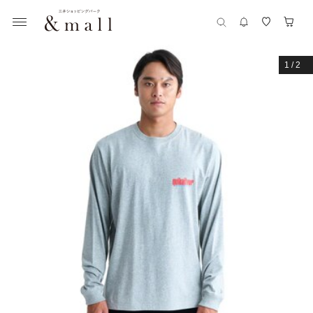
1
/
2