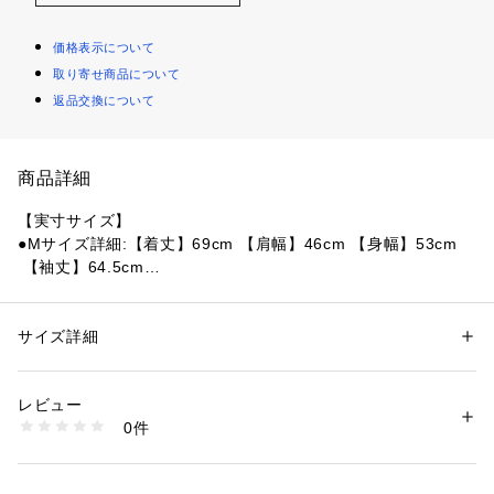
価格表示について
取り寄せ商品について
返品交換について
商品詳細
【実寸サイズ】
●Mサイズ詳細:【着丈】69cm 【肩幅】46cm 【身幅】53cm
 【袖丈】64.5cm
●Lサイズ詳細:【着丈】70cm 【肩幅】49cm 【身幅】55.5cm
 【袖丈】66.5cm
●LLサイズ詳細:【着丈】73.5cm 【肩幅】51cm 【身幅】60.5
サイズ詳細
性別：
メンズ
cm 【袖丈】69cm
カテゴリー：
アウトドア・スポーツ
 ＞ 
マリンスポーツ
 ＞ 
マリンウェア
●着心地の良い膨らみを持つ空紡糸を使用した、USコットン天
レビュー
竺素材の長袖Tシャツ。
商品番号：
1540000418887 
（モール）
0件
●左胸と背中にQUIKSILVERのグラフィックロゴをプリントし
10869854101 （ショップ）
ました。
●シルエットは汎用性の高いレギュラーフィット。