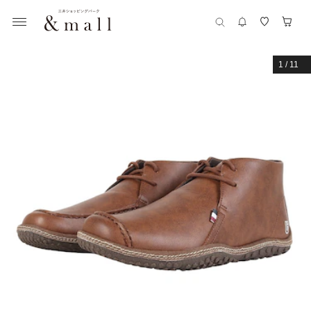
1
/
11