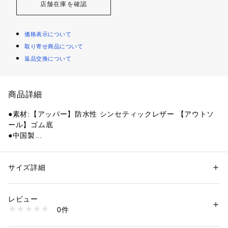
店舗在庫を確認
価格表示について
取り寄せ商品について
返品交換について
商品詳細
●素材:【アッパー】防水性 シンセティックレザー 【アウトソ
ール】ゴム底
●中国製
●4cm防水加工で機能性とデザイン性を両立。
●防水機能を加えたスムースのアッパー素材。アシンメトリー
のステッチワークが存在感を放つデザートタイプのモデル。
サイズ詳細
性別：
メンズ
●防水シューズに個性豊かなステッチワークのデザインを施し
カテゴリー：
シューズ
 ＞ 
スニーカー・スリッポン
たデザートタイプのモデル。
レビュー
商品番号：
1540000418369 
（モール）
0件
【商品の購入にあたっての注意事項】
10869186101 （ショップ）
【こちらの商品について】