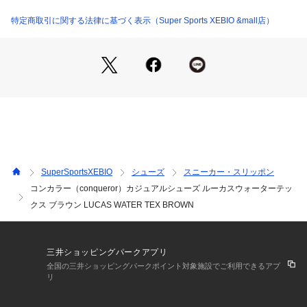
※シューズの製造過程で、接着剤の付着や縫製のズレ・歪みが
ある場合がございます。ご理解、ご了承の上、お買い求めくだ
特定商取引に関する法律に基づく表示（Super Sports XEBIO &mall店）
さい。
※靴ひもの長さについては、左右10cm以内の差までは弊社許
容内とさせていただいております。
左右の紐に10cm以上の差がある場合はメールにてお問い合わ
せください。
※一部商品において弊社カラー表記がメーカーカラー表記と異
なる場合がございます。
※ブラウザやお使いのモニター環境により、掲載画像と実際の
商品の色味が若干異なる場合があります。
※掲載の価格・製品のパッケージ・デザイン・仕様について、
SuperSportsXEBIO
シューズ
スニーカー・スリッポン
予告なく変更することがあります。あらかじめご了承くださ
コンカラー（conqueror）カジュアルシューズ ルーカスウォーターテッ
い。コンカラー conqueror スーパースポーツゼビオ ゼビオ S
クス ブラウン LUCAS WATER TEX BROWN
uper Sports XEBIO カジュアルシューズ 靴 カジュアルシュー
ズ Men's Mens メンズ めんず 男性 街履き 町履き xmas2024
_ssx_mens_shoes 2411bff_1010 1sh0cp pup_shoes2503 s
hcpn1225
三井ショッピングパークアプリ
全国の三井ショッピングパークポイント対象施設でご利用できるアプ
リ