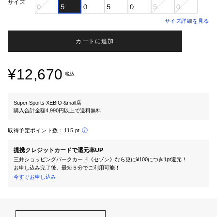
サイズ
０
５
０
５
０
５
０
サイズ詳細を見る
カートに追加
¥12,670
税込
Super Sports XEBIO &mall店
購入合計金額4,990円以上で送料無料
取得予定ポイント数：
115 pt
提携クレジットカードで還元率UP
三井ショッピングパークカード《セゾン》なら更に¥100につき1pt還元！
お申し込み完了後、最短５分でご利用可能！
今すぐお申し込み