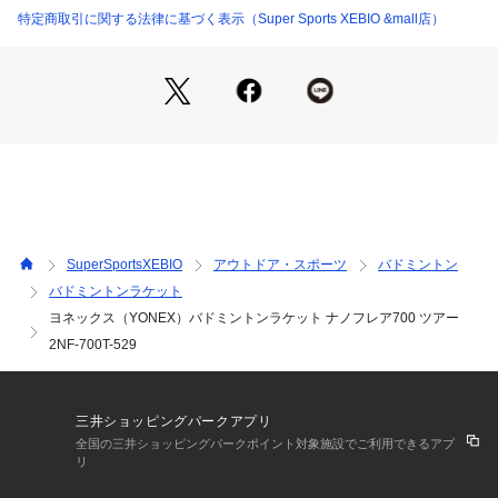
●ウェイト:【5U】平均78g 【4U】平均83g
特定商取引に関する法律に基づく表示（Super Sports XEBIO &mall店）
●フェイス面積:
●ストリングパターン:22×21
●推奨張力:【5U】19～27lbs 【4U】20～28lbs
●推奨ストリング:【ハードヒッター】BGXB65 【コントロール
プレーヤー】BGXB63
●日本バドミントン協会検定合格品
●クリアの飛びとスピードを求め操作性も重視したい学生やレ
ディース層の上級者向け
●アイソメトリック:アイソメトリックとは、スウィートエリア
を拡大させるヨネックス独自の形状理論。縦横のストリングの
SuperSportsXEBIO
アウトドア・スポーツ
バドミントン
長さを均等に近づけることで、一般的な円形フレームに比べ上
バドミントンラケット
下左右に広いスウィートエリアを実現。一般的な円形ラケット
ヨネックス（YONEX）バドミントンラケット ナノフレア700 ツアー
に比べスウィートエリアが広い。
●ソニックフレアシステム:フレームトップと下部に高弾性カー
2NF-700T-529
ボンを配置し、弾き性能を向上。
●SERVO FILTER:伸縮性があり密着性の高い素材をカーボンの
層間に使用。成型時の加熱でも硬化せず柔軟性を保持するとと
三井ショッピングパークアプリ
もに、振動減衰性が向上。
全国の三井ショッピングパークポイント対象施設でご利用できるアプ
●スーパースリムシャフト:スリム化されたシャフトが空気抵抗
リ
をカットし操作性を高める。