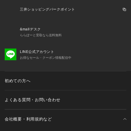
●SUPER HMG:弾性率の高いカーボン素材が反発力を上げ、あ
らゆるショットで鋭い弾きを生む
三井ショッピングパークポイント
●E.B. CAP PLUS:ねじれを抑え、シャフトのしなりをより高め
る構造。また、親指を添えやすい形状で、手の力をラケットに
伝えやすい。
&mallデスク
●ナノセルネオ:強度と弾き性能を兼ね備えるカーボン素材。
ららぽーと受取なら送料無料
●内蔵T型ジョイント:T型ジョイントを内蔵することで、ねじれ
に強く面安定性を高める。
LINE公式アカウント
【商品の購入にあたっての注意事項】
お得なセール・クーポン情報配信中
※フレームのみの販売商品です。ガットは別売りです。
※ガットをお張りしての納品は行っておりませんので、あらか
初めての方へ
じめご了承ください。
※ガット張り上げ加工を希望の際は、商品とオンラインストア
でのご購入を確認できるもの(注文履歴や商品発送のお知らせ
よくある質問・お問い合わせ
メールなど)を、お近くの スーパースポーツゼビオ・ヴィクト
リアゴルフ・ヴィクトリア・エルブレスの店舗にてご提示くだ
さい。
※ スーパースポーツゼビオ・ヴィクトリアゴルフ・ヴィクトリ
会社概要・利用規約など
ア・エルブレスの店舗により価格、取り扱いサービスが異なる