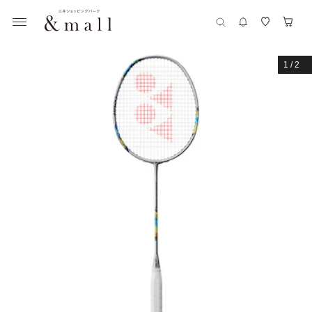
1
/
2