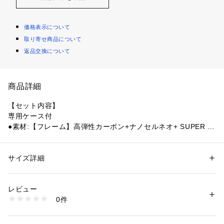
価格表示について
取り寄せ商品について
返品交換について
商品詳細
【セット内容】
専用ケース付
●素材:【フレーム】高弾性カーボン+ナノセルネオ+ SUPER H
MG+SERVO FILTER 【シャフト】高弾性カーボン+SUPER H
MG 【ジョイント】内蔵T型ジョイント
●台湾製
サイズ詳細
性別：
レディース
メンズ
●メーカーカラー表記:シルバー/スカイブルー
カテゴリー：
アウトドア・スポーツ
 ＞ 
バドミントン
 ＞ 
バドミントンラケ
ット
●フレームのみ
レビュー
※フレームのみの販売商品です。ガットは別売りです。
0件
※ガットをお張りしての納品は行っておりませんので、あらか
商品番号：
1540000417868 
（モール）
10864359501 （ショップ）
じめご了承ください。
●長さ:10mmロング