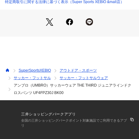
m
特定商取引に関する法律に基づく表示（Super Sports XEBIO &mall店）
●140サイズ詳細:【ウエスト】50cm 【ヒップ】96cm 【股
上】25cm 【股下】61cm 【すそ幅】12.5cm 【わたり幅】28.
5cm
●150サイズ詳細:【ウエスト】54cm 【ヒップ】102cm 【股
上】26cm 【股下】63.5cm 【すそ幅】14cm 【わたり幅】29c
m
●160サイズ詳細:【ウエスト】59cm 【ヒップ】106cm 【股
上】27cm 【股下】68.5cm 【すそ幅】13.5cm 【わたり幅】3
1cm
●ミャンマー製
SuperSportsXEBIO
アウトドア・スポーツ
●防風
サッカー・フットサル
サッカー・フットサルウェア
●はっ水
アンブロ（UMBRO）サッカーウェア THE THIRD ジュニアラインドク
●「自由に、そして大胆に」ホーム・アウェイとは違う、型に
縛られない3RDユニフォームをコンセプトにしたコレクショ
ロスパンツ UF4FPZ30J BK00
ン。
●防風、はっ水機能に優れたピステパンツ。
●THE THIRD by umbro:3rdユニフォームをコンセプトに掲げ
三井ショッピングパークアプリ
たアンブロのNEWカテゴリー。ホーム・アウェイユニフォー
全国の三井ショッピングパークポイント対象施設でご利用できるアプ
ムにはない自由で大胆なデザインが特徴のコレクション。
リ
●アンブロ独自開発の動きやすさにこだわったパターンと着心
地の良い素材セレクトでこれまでになかったワンランク上のサ