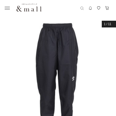
1
/
11