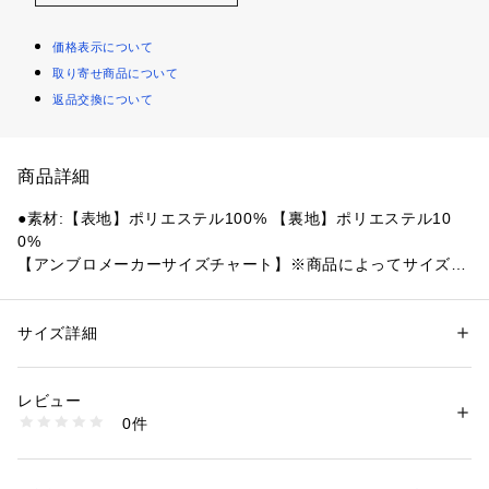
価格表示について
取り寄せ商品について
返品交換について
商品詳細
●素材:【表地】ポリエステル100% 【裏地】ポリエステル10
0%
【アンブロメーカーサイズチャート】※商品によってサイズが
異なる場合が御座います。
●サイズ:【130cm】身長125～135cm 胸囲61～67cm 胴囲53
～59cm 【140cm】身長135～145cm胸囲64～72cm 胴囲54～
サイズ詳細
性別：
キッズ・ベビー
62cm 【150cm】身長145～155cm 胸囲70～78cm 胴囲58～6
カテゴリー：
アウトドア・スポーツ
 ＞ 
サッカー・フットサル
 ＞ 
サッカ
ー・フットサルウェア
6cm 【160cm】身長155～165cm 胸囲76～84cm 胴囲62～70
レビュー
cm
0件
【実寸サイズ】
商品番号：
1540000417352 
（モール）
10865148501 （ショップ）
●130サイズ詳細:【ウエスト】46cm 【ヒップ】92cm 【股
上】24cm 【股下】55.5cm 【すそ幅】12cm 【わたり幅】27c