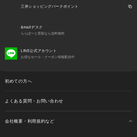
ッカーウェアの提案。ひし形を組み合わせて作った3rdオリジ
三井ショッピングパークポイント
ナルロゴがデザインポイント。
【商品の購入にあたっての注意事項】
&mallデスク
※弊社独自の採寸・計量方法により計測を行っておりますた
ららぽーと受取なら送料無料
め、多少の誤差が生じる場合がございます。
※一部商品において弊社カラー表記がメーカーカラー表記と異
なる場合がございます。
LINE公式アカウント
※ブラウザやお使いのモニター環境により、掲載画像と実際の
お得なセール・クーポン情報配信中
商品の色味が若干異なる場合があります。
※掲載の価格・製品のパッケージ・デザイン・仕様について、
予告なく変更することがあります。あらかじめご了承くださ
初めての方へ
い。アンブロ UMBRO スーパースポーツゼビオ ゼビオ Super
 Sports XEBIO サッカー soccer フットボール サッカーウエア 
ウェア サッカーパンツ ウインドアップ ウインドアップパンツ
よくある質問・お問い合わせ
 ロングパンツ ボトム パンツ トレーニングウェア Junior ジュ
ニア じゅにあ 子供 JR 黒 ブラック awth2409_p スポーツウェ
ア 練習着 socfw spwesfw 2024fw_clsl c24leu30 kid_bg 202
6winter_cp
会社概要・利用規約など