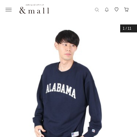
1
/
11