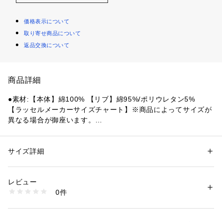
価格表示について
取り寄せ商品について
返品交換について
商品詳細
●素材:【本体】綿100% 【リブ】綿95%/ポリウレタン5%
【ラッセルメーカーサイズチャート】※商品によってサイズが
異なる場合が御座います。
●サイズ:【Mサイズ】胸囲89～95cm 身長167～173cm 【Lサ
イズ】胸囲93～99cm 身長172～178cm 【LLサイズ】胸囲97
～103cm 身長177～183cm 【3Lサイズ】胸囲101～107cm 身
サイズ詳細
性別：
メンズ
長182～188cm
カテゴリー：
ファッション
 ＞ 
トップス
 ＞ 
スウェット
【実寸サイズ】
レビュー
●Mサイズ詳細:【着丈】67cm 【肩幅】58cm 【身幅】58cm
商品番号：
1540000417141 
（モール）
0件
 【袖丈】55.5cm
10867597601 （ショップ）
●Lサイズ詳細:【着丈】68.5cm 【肩幅】59.5cm 【身幅】60c
m 【袖丈】57cm