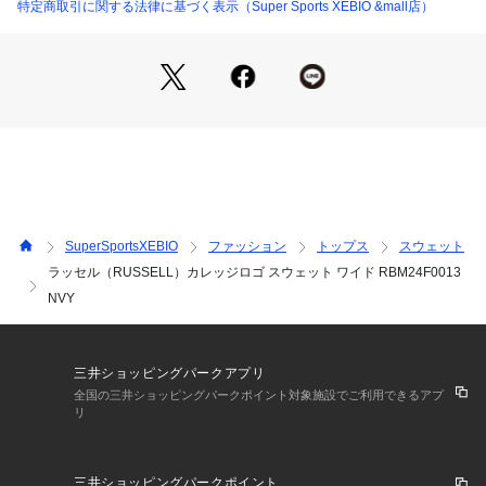
●LLサイズ詳細:【着丈】71.5cm 【肩幅】63cm 【身幅】66c
特定商取引に関する法律に基づく表示（Super Sports XEBIO &mall店）
m 【袖丈】58.5cm
●3Lサイズ詳細:【着丈】74.5cm 【肩幅】64.5cm 【身幅】68
cm 【袖丈】59.5cm
●中国製
●メーカーカラー表記:C/NVY
【商品の購入にあたっての注意事項】
※弊社独自の採寸・計量方法により計測を行っておりますた
め、多少の誤差が生じる場合があります。
※一部商品において弊社カラー表記がメーカーカラー表記と異
SuperSportsXEBIO
ファッション
トップス
スウェット
なる場合があります。
ラッセル（RUSSELL）カレッジロゴ スウェット ワイド RBM24F0013
※ブラウザやお使いのモニター環境により、掲載画像と実際の
NVY
商品の色味が若干異なる場合があります。
※掲載の価格・製品のパッケージ・デザイン・仕様について、
予告なく変更することがあります。あらかじめご了承くださ
い。ラッセル RUSSELL スーパースポーツゼビオ ゼビオ Sup
三井ショッピングパークアプリ
er Sports XEBIO スポーツカジュアル カットソー Men's Men
全国の三井ショッピングパークポイント対象施設でご利用できるアプ
s メンズ めんず 男性 トップス
リ
三井ショッピングパークポイント