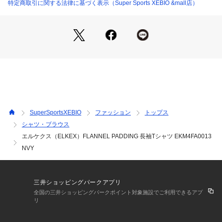
 【袖丈】62cm
特定商取引に関する法律に基づく表示（Super Sports XEBIO &mall店）
●LLサイズ詳細:【着丈】78cm 【肩幅】51cm 【身幅】60cm
 【袖丈】63cm
●3Lサイズ詳細:【着丈】80cm 【肩幅】52.5cm 【身幅】63.5
cm 【袖丈】64cm
●中国製
●メーカーカラー表記:NVY
【商品の購入にあたっての注意事項】
※弊社独自の採寸・計量方法により計測を行っておりますた
め、多少の誤差が生じる場合があります。
SuperSportsXEBIO
ファッション
トップス
※総柄の商品については、生地の裁断箇所により、商品一点ご
シャツ・ブラウス
とにパターン(柄)が異なる場合があります。
エルケクス（ELKEX）FLANNEL PADDING 長袖Tシャツ EKM4FA0013
そのため、掲載画像とはパターンの位置や内容が異なるものが
ありますが、商品自体の仕様の相違には該当いたしません。
NVY
※一部商品において弊社カラー表記がメーカーカラー表記と異
なる場合があります。
※ブラウザやお使いのモニター環境により、掲載画像と実際の
三井ショッピングパークアプリ
商品の色味が若干異なる場合があります。
全国の三井ショッピングパークポイント対象施設でご利用できるアプ
※掲載の価格・製品のパッケージ・デザイン・仕様について、
リ
予告なく変更することがあります。あらかじめご了承くださ
い。エルケクス ELKEX スーパースポーツゼビオ ゼビオ Supe