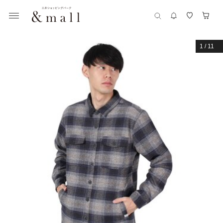
1
/
11