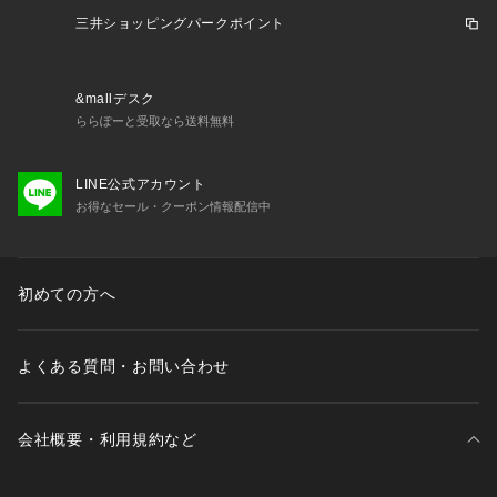
r Sports XEBIO ベーシックカジュアルウェア シャツ Men's M
三井ショッピングパークポイント
ens メンズ めんず 男性 トップス 2411bff_1010 ELEK25
&mallデスク
ららぽーと受取なら送料無料
LINE公式アカウント
お得なセール・クーポン情報配信中
初めての方へ
よくある質問・お問い合わせ
会社概要・利用規約など