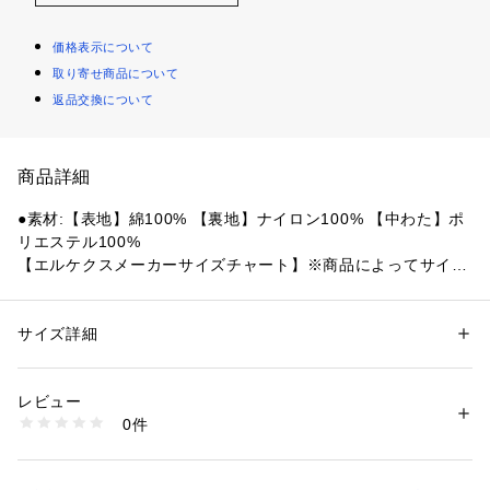
価格表示について
取り寄せ商品について
返品交換について
商品詳細
●素材:【表地】綿100% 【裏地】ナイロン100% 【中わた】ポ
リエステル100%
【エルケクスメーカーサイズチャート】※商品によってサイズ
が異なる場合が御座います。
●サイズ:【Sサイズ】胸囲85～91cm 身長162～168cm 【Mサ
イズ】胸囲89～95cm 身長167～173cm 【Lサイズ】胸囲93～
サイズ詳細
性別：
メンズ
99cm 身長172～178cm 【LLサイズ】胸囲97～103cm 身長17
カテゴリー：
ファッション
 ＞ 
トップス
 ＞ 
シャツ・ブラウス
7～183cm 【3Lサイズ】胸囲101～107cm 身長182～188cm
レビュー
【実寸サイズ】
商品番号：
1540000417138 
（モール）
0件
●Mサイズ詳細:【着丈】72cm 【肩幅】47.5cm 【身幅】53cm 
10866946501 （ショップ）
【袖丈】59.5cm
●Lサイズ詳細:【着丈】76.5cm 【肩幅】49cm 【身幅】56cm