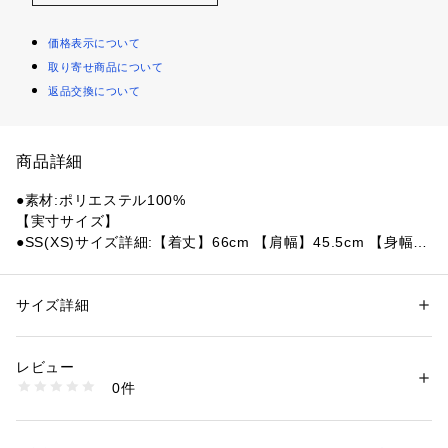
価格表示について
取り寄せ商品について
返品交換について
商品詳細
●素材:ポリエステル100%
【実寸サイズ】
●SS(XS)サイズ詳細:【着丈】66cm 【肩幅】45.5cm 【身幅】
48cm 【袖丈】58cm
●Sサイズ詳細:【着丈】68cm 【肩幅】47cm 【身幅】50cm
 【袖丈】60cm
サイズ詳細
性別：
レディース
メンズ
●Mサイズ詳細:【着丈】70cm 【肩幅】48.5cm 【身幅】52cm 
カテゴリー：
アウトドア・スポーツ
 ＞ 
バスケットボール
 ＞ 
バスケットボ
ールウェア
【袖丈】62cm
レビュー
●Lサイズ詳細:【着丈】72cm 【肩幅】50cm 【身幅】54cm
0件
 【袖丈】64cm
商品番号：
1540000416304 
（モール）
10864085601 （ショップ）
●LL(XL)サイズ詳細:【着丈】74cm 【肩幅】51.5cm 【身幅】
56cm 【袖丈】66cm