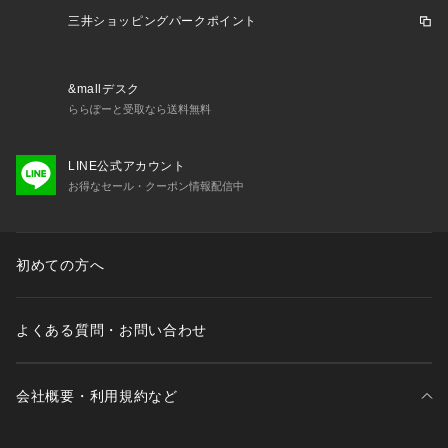
ウェア ウェア Tシャツ 長袖 ロングスリーブ 練習着 白 ホワイ
三井ショッピングパークポイント
ト SMT24114WH SMT24114 WH メンズ レディース ユニセ
ックス UV UVカット ドライ 吸汗速乾 吸汗 速乾 屋内コート
 屋内 体育館 練習 トレーニング 部活 lgtbb 25basc spwesfw b
&mallデスク
awe2999 2025SSBSSK ss2507sp ba24le3u 2026winter_cp
ららぽーと受取なら送料無料
LINE公式アカウント
お得なセール・クーポン情報配信中
初めての方へ
よくある質問・お問い合わせ
会社概要・利用規約など