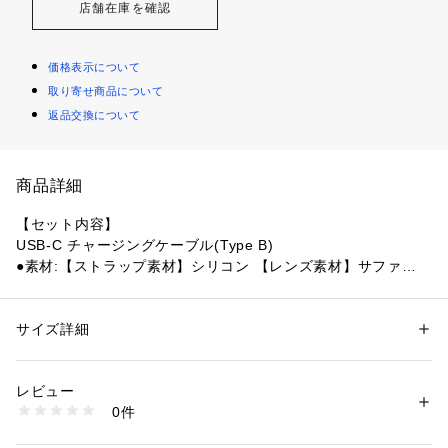
店舗在庫を確認
価格表示について
取り寄せ商品について
返品交換について
商品詳細
【セット内容】
USB-C チャージングケーブル(Type B)
●素材:【ストラップ素材】シリコン 【レンズ素材】サファイア
クリスタル 【ベゼル素材】チタン 【ケース素材】繊維強化ポ
リマー(チタンリアカバー)
●台湾製
サイズ詳細
性別：
レディース
メンズ
●マルチスポーツGPSウォッチ
カテゴリー：
アウトドア・スポーツ
 ＞ 
スポーツ全般
 ＞ 
その他競技グッズ
●FENIX8 47mm
レビュー
●動作温度範囲:-20～45℃(-4～113゜F)
商品番号：
1540000416230 
（モール）
0件
●充電温度範囲:0～45℃(32～113゜F)
10871069901 （ショップ）
●ワイヤレス通信技術:Wi-Fi、ANT+、Bluetooth、NFC