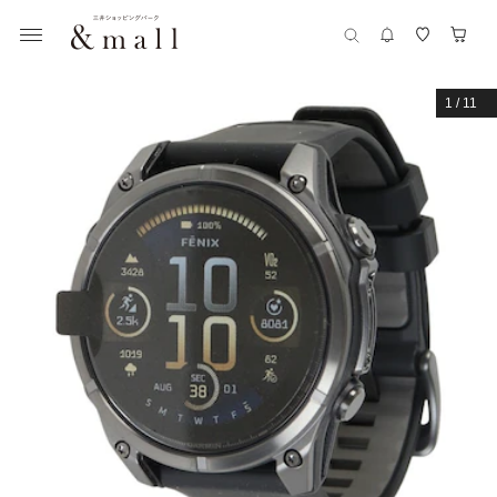
1
/
11