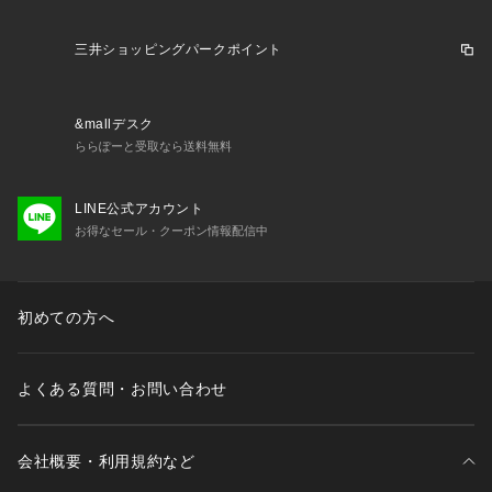
●ゲーム機能
●ダイビング機能
三井ショッピングパークポイント
●ボート機能
●ライフログ機能
●ジム&フィットネスアクティビティ
&mallデスク
●トレーニング、計画、分析機能
ららぽーと受取なら送料無料
●ランニング機能
●ゴルフ機能
●アウトドアレクリエーション機能
LINE公式アカウント
●サイクリング機能
お得なセール・クーポン情報配信中
●スイム機能
●キッズライフログ機能
●本商品は店舗受け取りは不可となります。
初めての方へ
【商品の購入にあたっての注意事項】
※一部商品において弊社カラー表記がメーカーカラー表記と異
よくある質問・お問い合わせ
なる場合がございます。
※ブラウザやお使いのモニター環境により、掲載画像と実際の
商品の色味が若干異なる場合があります。
※掲載の価格・製品のパッケージ・デザイン・仕様について、
会社概要・利用規約など
予告なく変更することがあります。あらかじめご了承くださ