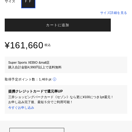
ＦＦ
サイズ
サイズ詳細を見る
カートに追加
¥161,660
税込
Super Sports XEBIO &mall店
購入合計金額4,990円以上で送料無料
取得予定ポイント数：
1,469 pt
提携クレジットカードで還元率UP
三井ショッピングパークカード《セゾン》なら更に¥100につき1pt還元！
お申し込み完了後、最短５分でご利用可能！
今すぐお申し込み