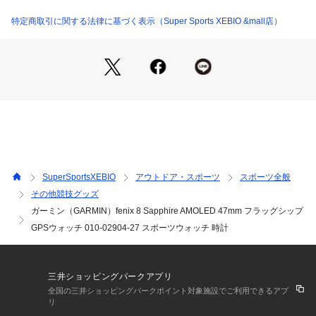
●サイズ:47×47×13.8mm
●シリコンバンド:125～208mm
特定商取引に関する法律に基づく表示（Super Sports XEBIO &mall店）
●ディスプレイサイズ:直径1.4インチ(35.56mm)
●解像度:454×454ピクセル
●カラー表示
●大きな文字表示対応
●稼働時間:【スマートウォッチモード】約16日間(常時表示:7
日間) 【バッテリー節約ウォッチモード】約23日間 【GPSモ
ード】約47時間(常時表示:37時間) 【マルチGNSSモード】約3
8時間(常時表示:30時間) 【マルチGNSSマルチバンドモード】
約35時間(常時表示:28時間)【マルチGNSS+音楽再生モード】
約10時間 【バッテリー最長モード】約81時間 【Expeditionモ
SuperSportsXEBIO
アウトドア・スポーツ
スポーツ全般
ード】約17日間
その他競技グッズ
●充電方式:Garmin独自の充電ケーブルによる有線充電
ガーミン（GARMIN）fenix 8 Sapphire AMOLED 47mm フラッグシップ
●内蔵メモリ/履歴:32GB
●時計機能
GPSウォッチ 010-02904-27 スポーツウォッチ 時計
●ヘルス&ウェルネスモニタリング
●センサー
●デイリースマート機能
三井ショッピングパークアプリ
●アクティビティプロフィール
全国の三井ショッピングパークポイント対象施設でご利用できるアプ
●セーフティ&トラッキング機能
リ
●タクティカル機能