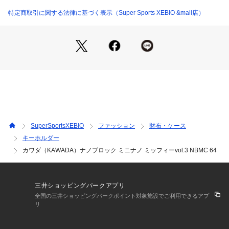
クです。作って、飾って、集めて楽しい。ひとつの極小ピース
から始まる無限の創造体験をあなたに。
特定商取引に関する法律に基づく表示（Super Sports XEBIO &mall店）
●この商品には6種類の内のどれか一つが入っています。
・ミッフィー・ミッフィー(座り)・ミッフィー(ばんざい)・ボ
リス・コー・グランティ&お花
●対象年齢:12歳以上
※小さな部品が含まれてますので、3歳未満のお子さまには与
えないでください。
【返品・注意事項について】
※開封後の返品・交換はお受けできません。
【商品の購入にあたっての注意事項】
SuperSportsXEBIO
ファッション
財布・ケース
※一部商品において弊社カラー表記がメーカーカラー表記と異
キーホルダー
なる場合がございます。
カワダ（KAWADA）ナノブロック ミニナノ ミッフィーvol.3 NBMC 64
※ブラウザやお使いのモニター環境により、掲載画像と実際の
商品の色味が若干異なる場合があります。
※掲載の価格・製品のパッケージ・デザイン・仕様について、
予告なく変更することがあります。あらかじめご了承くださ
三井ショッピングパークアプリ
い。カワダ KAWADA スーパースポーツゼビオ ゼビオ Super S
全国の三井ショッピングパークポイント対象施設でご利用できるアプ
ports XEBIO ファンシー雑貨 キャラクター コレクション イン
リ
テリア グッズ 子供 キッズ 男の子 女の子 大人 プレゼント ギ
フト 贈り物 xmas2025_ssx_kids_character schooljyunbi