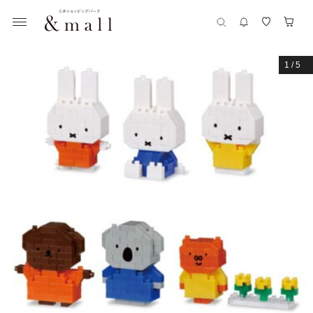
1
/
5