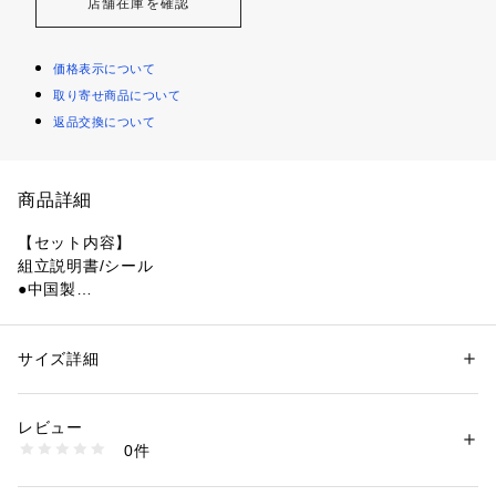
店舗在庫を確認
価格表示について
取り寄せ商品について
返品交換について
商品詳細
【セット内容】
組立説明書/シール
●中国製
●素材:【ブロック】ABS/MABS
●パッケージサイズ:W105×H180×D13mm
●完成サイズ:W37×H52×D12mm(参考:ミッフィー)
サイズ詳細
性別：
レディース
メンズ
●ピース数:60(参考:ミッフィー)
カテゴリー：
ファッション
 ＞ 
財布・ケース
 ＞ 
キーホルダー
●日本生まれの超ミニサイズブロックで作るちっちゃくてカワ
レビュー
イイ ミッフィーと仲間たち。
商品番号：
1540000414161 
（モール）
0件
●小さいは楽しい
10862767201 （ショップ）
ナノブロックは2008年に日本で生まれた超ミニサイズブロッ