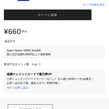
サイズ詳細を見る
カートに追加
¥660
税込
返品不可
Super Sports XEBIO &mall店
購入合計金額4,990円以上で送料無料
取得予定ポイント数：
6 pt
提携クレジットカードで還元率UP
三井ショッピングパークカード《セゾン》なら更に¥100につき1pt還元！
お申し込み完了後、最短５分でご利用可能！
今すぐお申し込み