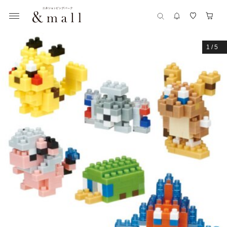
1
/
5