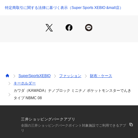
●この商品には6種類の内のどれか一つが入っています。
・ピカチュウ・コイル・ロトム・モココ・デンヂムシ・ライチ
特定商取引に関する法律に基づく表示（Super Sports XEBIO &mall店）
ュウ(アローラのすがた)
●対象年齢:12歳以上
※小さな部品が含まれますので、3歳未満のお子さまには与え
ないでください。
【返品・注意事項について】
※開封後の返品・交換はお受けできません。
【商品の購入にあたっての注意事項】
※一部商品において弊社カラー表記がメーカーカラー表記と異
なる場合がございます。
SuperSportsXEBIO
ファッション
財布・ケース
※ブラウザやお使いのモニター環境により、掲載画像と実際の
キーホルダー
商品の色味が若干異なる場合があります。
カワダ（KAWADA）ナノブロック ミニナノ ポケットモンスターでんき
※掲載の価格・製品のパッケージ・デザイン・仕様について、
予告なく変更することがあります。あらかじめご了承くださ
タイプ NBMC 08
い。カワダ KAWADA スーパースポーツゼビオ ゼビオ Super S
ports XEBIO ファンシー雑貨 ポケモン キャラクター コレクシ
ョン インテリア グッズ 子供 キッズ 男の子 女の子 大人 プレ
三井ショッピングパークアプリ
ゼント ギフト 贈り物 xmas2025_ssx_kids_character schoolj
全国の三井ショッピングパークポイント対象施設でご利用できるアプ
yunbi
リ