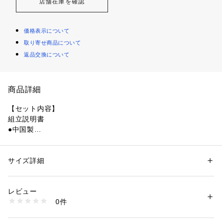
店舗在庫を確認
価格表示について
取り寄せ商品について
返品交換について
商品詳細
【セット内容】
組立説明書
●中国製
●素材:【ブロック】ABS/MABS
●パッケージサイズ:W105×H180×D13mm
●完成サイズ:W28×H36×D32mm(参考:ピカチュウ)
サイズ詳細
性別：
レディース
メンズ
●ピース数:54(参考:ピカチュウ)
カテゴリー：
ファッション
 ＞ 
財布・ケース
 ＞ 
キーホルダー
●小さいは楽しい
レビュー
ナノブロックは2008年に日本で生まれた超ミニサイズブロッ
商品番号：
1540000414148 
（モール）
0件
クです。作って、飾って、集めて楽しい。ひとつの極小ピース
10861159101 （ショップ）
から始まる無限の創造体験をあなたに。