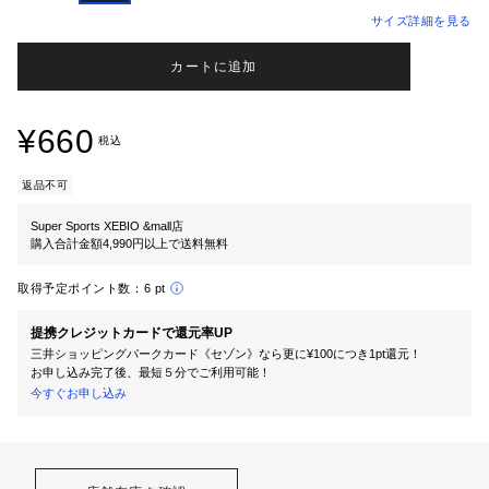
サイズ詳細を見る
カートに追加
¥660
税込
返品不可
Super Sports XEBIO &mall店
購入合計金額4,990円以上で送料無料
取得予定ポイント数：
6 pt
提携クレジットカードで還元率UP
三井ショッピングパークカード《セゾン》なら更に¥100につき1pt還元！
お申し込み完了後、最短５分でご利用可能！
今すぐお申し込み