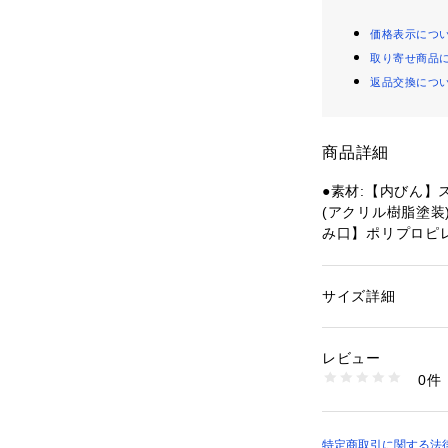
価格表示につ
取り寄せ商品
返品交換につ
商品詳細
●素材:【内びん】
(アクリル樹脂塗装
み口】ポリプロピ
ン・ボディリング
●マレーシア製
●容量:1000ml
サイズ詳細
性別：
レディース
●持ち運びに便利
カテゴリー：
生活雑
水筒
レビュー
【商品の購入にあ
0件
※一部商品におい
商品番号：
15400004
10853467901 （
記と異なる場合が
※ブラウザやお使
実際の商品の色味
特定商取引に関する法律に基づ