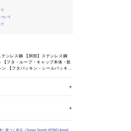
いて
について
いて
ステンレス鋼 【胴部】ステンレス鋼
) 【フタ・ループ・キャップ本体・飲
レン 【フタパッキン・シールパッキ
・ソコカバー】シリコーンゴム
メンズ
なキャリーループ付きスポーツボトル!
貨
 ＞ 
キッチン用品･調理器具
 ＞ 
お弁当箱・
たっての注意事項】
て弊社カラー表記がメーカーカラー表
13750 
（モール）
ショップ）
あります。
いのモニター環境により、掲載画像と
が若干異なる場合があります。
く表示（Super Sports XEBIO &mall