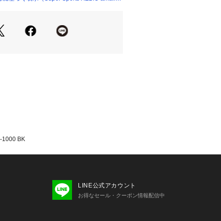
品のパッケージ・デザイン・仕様につ
更することがあります。あらかじめご
モス THERMOSスーパースポーツゼ
 Sports XEBIO 黒 ブラック 水筒 ボ
 部活 クラブ スクール 学校 会社 オ
学 社会人 学生 ランチ 水分補給 持ち
 アウトドア レジャー キャンプ ジム
出 お出かけ プレゼント 贈り物 ギフト
at ゴルフ 保冷ボトル ヴィクトリアゴルフ 
ml 24_gotoschool_bottle school_
jh_wb 2026_hst 26hotsummer
000 BK
LINE公式アカウント
お得なセール・クーポン情報配信中