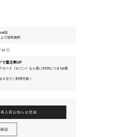
mall店
円以上で送料無料
7 pt
ドで還元率UP
カード《セゾン》なら更に¥100につき1pt還
短５分でご利用可能！
再入荷お知らせ登録
を確認