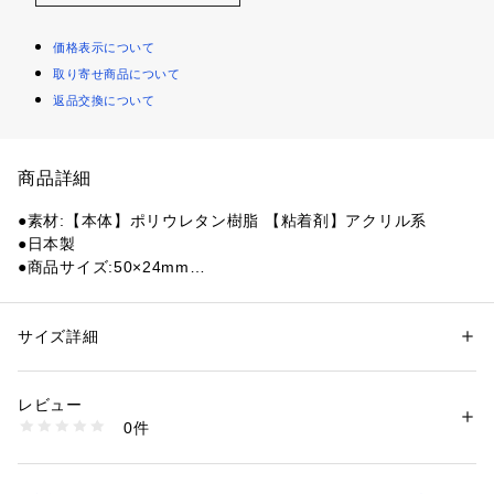
価格表示について
取り寄せ商品について
返品交換について
商品詳細
●素材:【本体】ポリウレタン樹脂 【粘着剤】アクリル系
●日本製
●商品サイズ:50×24mm
●6枚入り
●足指用
●圧力分散・衝撃吸収素材「ソルボセイン」が圧迫や摩擦から
サイズ詳細
性別：
レディース
メンズ
足を守ります。
カテゴリー：
アウトドア・スポーツ
 ＞ 
アウトドア
 ＞ 
アウトドアギア・グ
ッズ
●足指にできたタコ・ウオノメの保護に
レビュー
●衝撃吸収素材ソルボセインが、タコ・ウオノメの原因である
0件
圧迫を軽減し、足指をしっかり守るので、貼るだけで簡単にト
商品番号：
1540000412004 
（モール）
10859869901 （ショップ）
ラブルがやわらぎます。薄型パッドで、ストッキングや靴をそ
のまま履くことができ、手軽に足のトラブルを軽減します。