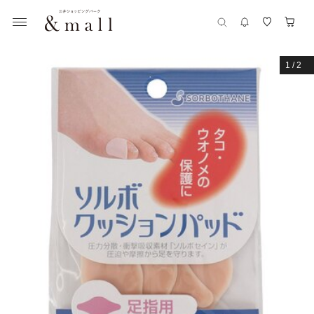
1
/
2