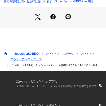
特定商取引に関する法律に基づく表示（Super Sports XEBIO &mall店）
【商品の購入にあたっての注意事項】
※一部商品において弊社カラー表記がメーカーカラー表記と異
なる場合があります。
※ブラウザやお使いのモニター環境により、掲載画像と実際の
商品の色味が若干異なる場合があります。
※掲載の価格・製品のパッケージ・デザイン・仕様について、
予告なく変更することがあります。あらかじめご了承くださ
い。ソルボ SORBO スーパースポーツゼビオ ゼビオ Super S
ports XEBIO シューズ小物 アクセサリー フットケア
SuperSportsXEBIO
アウトドア・スポーツ
アウトドア
アウトドアギア・グッズ
ソルボ（SORBO）クッションパッド 足指用 6枚入り SRO2200 OCL
三井ショッピングパークアプリ
全国の三井ショッピングパークポイント対象施設でご利用できるアプ
リ
三井ショッピングパークポイント