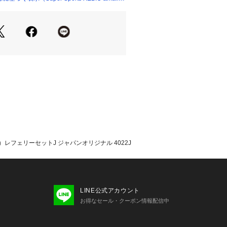
プラスディー b+d スーパースポーツ
 Sports XEBIO サッカー soccer フ
ー小物 小物 アクセサリー アクセサリ
ー レフリー レフリー用品 レフリー小
）レフェリーセットJ ジャパンオリジナル 4022J
LINE公式アカウント
お得なセール・クーポン情報配信中