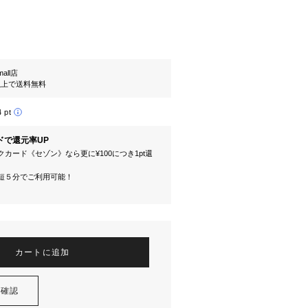
mall店
円以上で送料無料
4 pt
ドで還元率UP
カード《セゾン》なら更に¥100につき1pt還
短５分でご利用可能！
カートに追加
を確認