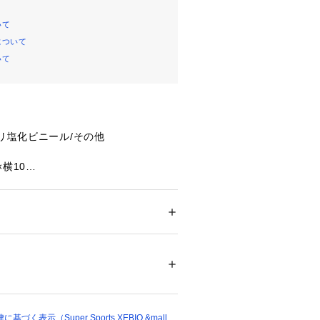
いて
について
いて
ポリ塩化ビニール/その他
×横10
ト
ド・グリーンの3枚入り
メンズ
たっての注意事項】
ドア・スポーツ
 ＞ 
サッカー・フットサル
 ＞ 
ットサルグッズ
て弊社カラー表記がメーカーカラー表
ございます。
いのモニター環境により、掲載画像と
10291 
（モール）
ショップ）
が若干異なる場合があります。
品のパッケージ・デザイン・仕様につ
更することがあります。あらかじめご
く表示（Super Sports XEBIO &mall