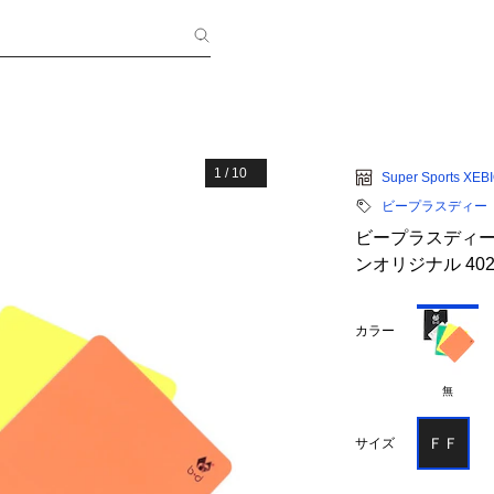
1
/
10
Super Sports XEB
ビープラスディー
ビープラスディー
ンオリジナル 402
カラー
無
ＦＦ
サイズ