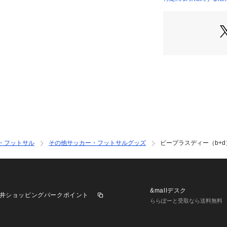
了承ください。ビー
店）
ゼビオ ゼビオ Super
ットボール サッカ
ー サッカーレフリ
物 審判用品
・フットサル
その他サッカー・フットサルグッズ
ビープラスディー（b+d
&mallデスク
井ショッピングパークポイント
ららぽーと受取なら送料無料