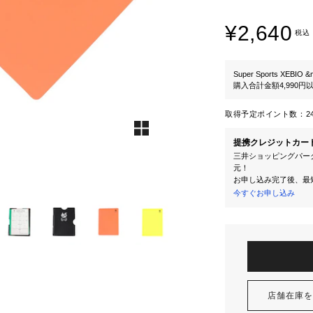
¥2,640
税込
Super Sports XEBIO &
購入合計金額4,990
取得予定ポイント数：
2
提携クレジットカー
三井ショッピングパーク
元！
お申し込み完了後、最
今すぐお申し込み
店舗在庫