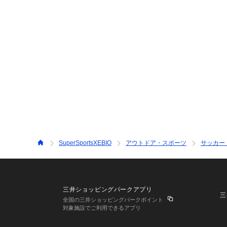
SuperSportsXEBIO
アウトドア・スポーツ
サッカー
三井ショッピングパークアプリ
三
全国の三井ショッピングパークポイント
対象施設でご利用できるアプリ