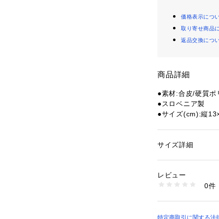
価格表示につ
取り寄せ商品
返品交換につ
商品詳細
●素材:合皮/硬質
●スロベニア製
●サイズ(cm):縦13
●レフェリーセッ
●イエロー・レッ
サイズ詳細
性別：
レディース
【商品の購入にあ
カテゴリー：
アウト
その他サッカー・フ
※一部商品におい
レビュー
記と異なる場合が
0件
※ブラウザやお使
商品番号：
15400004
10834771901 （
実際の商品の色味
※掲載の価格・製
いて、予告なく変
特定商取引に関する法律に基づ