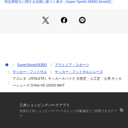
特定商取引に関する法律に基づく表示（Super Sports XEBIO &mall店）
【商品の購入にあたっての注意事項】
※弊社独自の採寸・計量方法により計測を行っておりますた
め、多少の誤差が生じる場合がございます。
【こちらの商品について】
※シューズの製造過程で、接着剤の付着や縫製のズレ・歪みが
ある場合がございます。ご理解、ご了承の上、お買い求めくだ
さい。
※靴ひもの長さについては、左右10cm以内の差までは弊社許
容内とさせていただいております。
左右の紐に10cm以上の差がある場合はメールにてお問い合わ
SuperSportsXEBIO
アウトドア・スポーツ
せください。
サッカー・フットサル
サッカー・フットサルシューズ
※一部商品において弊社カラー表記がメーカーカラー表記と異
アスレタ（ATHLETA）サッカースパイク 天然芝・人工芝・土用 サッカ
なる場合がございます。
※ブラウザやお使いのモニター環境により、掲載画像と実際の
ーシューズ O-Rei H5 10020 WHT
商品の色味が若干異なる場合があります。
※掲載の価格・製品のパッケージ・デザイン・仕様について、
予告なく変更することがあります。あらかじめご了承くださ
三井ショッピングパークアプリ
い。アスレタ ATHLETA スーパースポーツゼビオ ゼビオ Supe
全国の三井ショッピングパークポイント対象施設でご利用できるアプ
r Sports XEBIO サッカーシューズ 靴 固定式スパイク 白 ホワ
リ
イト オールグラウンド ハードグラウンド 土 人工芝 芝 ターフ
 awth2409_p scshoes03 sprts15cp spcp0410 spm20 sp225