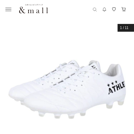
1
/
11