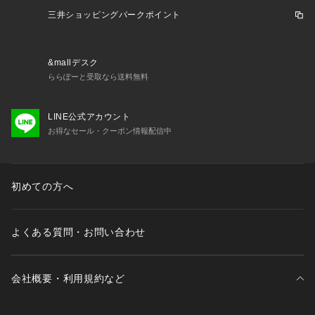
5cp sp158BIG spm2320 fispm20 0525lcpn_p spcp2006 10p
三井ショッピングパークポイント
c0620 y10cpsp sp10cp815 cpl92r ss25509cpn sp10sc sp10
pt2602 26bk_cp 0321_cp
&mallデスク
ららぽーと受取なら送料無料
LINE公式アカウント
お得なセール・クーポン情報配信中
初めての方へ
よくある質問・お問い合わせ
会社概要・利用規約など