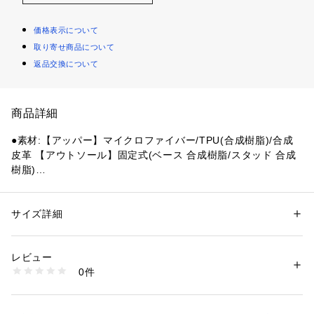
価格表示について
取り寄せ商品について
返品交換について
商品詳細
●素材:【アッパー】マイクロファイバー/TPU(合成樹脂)/合成
皮革 【アウトソール】固定式(ベース 合成樹脂/スタッド 合成
樹脂)
【実寸サイズ】
●重量:約227g(26.0cm片足)
●ベトナム製
サイズ詳細
性別：
レディース
メンズ
●レギュラー 2E相当
カテゴリー：
アウトドア・スポーツ
 ＞ 
サッカー・フットサル
 ＞ 
サッカ
ー・フットサルシューズ
●中敷き:取替式(グリップタイプ)
レビュー
●サッカー用:天然芝・人工芝・土グラウンド用
0件
●新たな質感のマイクロファイバーにGRIDSHELLの素材構成
商品番号：
1540000409722 
（モール）
10848801401 （ショップ）
の 進化。耐久性と快適な足入れの両立を更に成熟させたHシリ
ーズ 最新モデル。