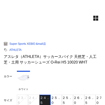
Super Sports XEBIO &mall店
ATHLETA
アスレタ（ATHLETA）サッカースパイク 天然芝・人工
芝・土用 サッカーシューズ O-Rei H5 10020 WHT
カラー
ホワイト
２３．
２４．
２４．
２５．
２５．
２６．
２６．
２７
サイズ
５
０
５
０
５
０
５
０