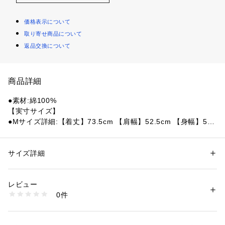
価格表示について
取り寄せ商品について
返品交換について
商品詳細
●素材:綿100%
【実寸サイズ】
●Mサイズ詳細:【着丈】73.5cm 【肩幅】52.5cm 【身幅】56.
5cm 【袖丈】21cm
●Lサイズ詳細:【着丈】74.5cm 【肩幅】56cm 【身幅】60.5c
m 【袖丈】22cm
サイズ詳細
性別：
メンズ
●LLサイズ詳細:【着丈】78.5cm 【肩幅】58cm 【身幅】63.5
カテゴリー：
ファッション
 ＞ 
トップス
 ＞ 
Tシャツ・カットソー
cm 【袖丈】23cm
レビュー
●3Lサイズ詳細:【着丈】80cm 【肩幅】58.5cm 【身幅】65.5
商品番号：
1540000409317 
（モール）
0件
cm 【袖丈】23.5cm
10856274601 （ショップ）
●バングラデシュ製
●メーカーカラー表記:Acapulco/Gold