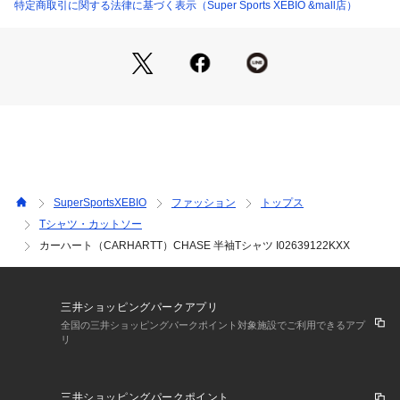
●Carhartt WIPのアイコニックなアイテムとなるショートスリ
特定商取引に関する法律に基づく表示（Super Sports XEBIO &mall店）
ーブチェイスTシャツ。シルエットはゆったりとしたルーズフ
ィット。ヘビーオンスの生地235g/mを使用したベーシックな1
枚になります。左胸にさりげなく施されたCロゴの刺繍がポイ
ントです。胸のワンポイントながら存在感のある一枚で、シー
ズンを問わず人気のあるベーシックTシャツです。
【商品の購入にあたっての注意事項】
※弊社独自の採寸・計量方法により計測を行っておりますた
め、多少の誤差が生じる場合がございます。
※一部商品において弊社カラー表記がメーカーカラー表記と異
SuperSportsXEBIO
ファッション
トップス
なる場合がございます。
Tシャツ・カットソー
※ブラウザやお使いのモニター環境により、掲載画像と実際の
カーハート（CARHARTT）CHASE 半袖Tシャツ I02639122KXX
商品の色味が若干異なる場合があります。
※掲載の価格・製品のパッケージ・デザイン・仕様について、
予告なく変更することがあります。あらかじめご了承くださ
い。カーハート CARHARTT スーパースポーツゼビオ ゼビオ
三井ショッピングパークアプリ
 Super Sports XEBIO スポーツカジュアル カットソー Men's
全国の三井ショッピングパークポイント対象施設でご利用できるアプ
 Mens メンズ めんず 男性 トップス Tシャツ メンズ 半袖 ブラ
リ
ンド ゼビオ24stp 通勤 通学 普段着 部屋着 部活 クラブ シンプ
ル コットン apam20 ss25509cpn
三井ショッピングパークポイント