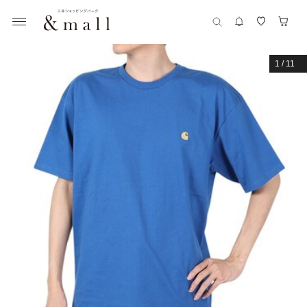
1
/
11