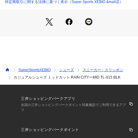
ンガーフリー」は、母指球と指の間になだらかな傾斜をつける
特定商取引に関する法律に基づく表示（Super Sports XEBIO &mall店）
ことによりフィンガーフリーの機能を発揮させ、指が地面をキ
ャッチすることをサポート。足先部には突起したフロントアー
チ凸意匠を配置することで踏み込み時のグリップ性を向上させ
ます。
【雲を歩くような履き心地】独自にブレンドしたEVA素材を使
用することで、軽量性だけでなく、クッション性や衝撃吸収性
も高い次元で実現。素足に優しくフィットし、足底にかかる負
担を軽減します。
【ARCH SUPPORT】アーチをサポートすることにより着地時
の衝撃を吸収し、足首とひざの関節、ふくらはぎの負担が軽減
SuperSportsXEBIO
シューズ
スニーカー・スリッポン
します。
カジュアルシューズ ミッドカット RAIN CITYーMID TL-015 BLK
【ROCKER BOTTOM】ロッカーボトムにより前方への自然な
体重移動がおこなわれ、少ないエネルギーで効率よく軽やかに
歩くサポートをします。※ロッカーボトムとは、サンダル底の
前部と後部がロッキングチェアのようなカーブを意味します。
三井ショッピングパークアプリ
全国の三井ショッピングパークポイント対象施設でご利用できるアプ
リ
【商品の購入にあたっての注意事項】
【こちらの商品について】
※シューズの製造過程で、接着剤の付着や縫製のズレ・歪みが
三井ショッピングパークポイント
ある場合がございます。ご理解、ご了承の上、お買い求めくだ
さい。