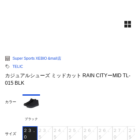
Super Sports XEBIO &mall店
TELIC
カジュアルシューズ ミッドカット RAIN CITYーMID TL-
015 BLK
カラー
ブラック
２３．
２３．
２４．
２５．
２６．
２６．
２７．
２７
サイズ
０
５
５
５
０
５
０
５