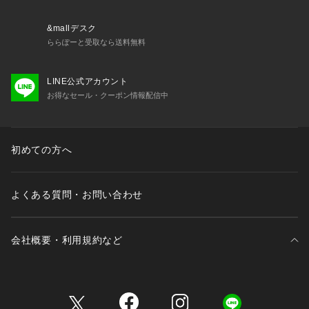
※靴ひもの長さについては、左右10cm以内の差までは弊社許
容内とさせていただいております。
&mallデスク
左右の紐に10cm以上の差がある場合はメールにてお問い合わ
ららぽーと受取なら送料無料
せください。。
※一部商品において弊社カラー表記がメーカーカラー表記と異
LINE公式アカウント
なる場合がございます。
お得なセール・クーポン情報配信中
※ブラウザやお使いのモニター環境により、掲載画像と実際の
商品の色味が若干異なる場合があります。
※掲載の価格・製品のパッケージ・デザイン・仕様について、
予告なく変更することがあります。あらかじめご了承くださ
初めての方へ
い。テリック TELIC スーパースポーツゼビオ ゼビオ Super S
ports XEBIO カジュアルシューズ 靴 コンフォートシューズ M
en's Mens メンズ めんず 男性 Lady's Ladys レディース れで
よくある質問・お問い合わせ
ぃーす 女性 黒 ブラック 2409shoes_coupon awth2409_p x
mas2024_ssx_mens_shoes 2410hll_cpn 1101shcpn 2411bf
f_1010 nsh15c 1kowek 1sh0cp pup_shoes2503 sh102504
会社概要・利用規約など
 50cp2507 half2507cp sp10cp815 cpl92r
三井不動産が展開する商業施設一覧