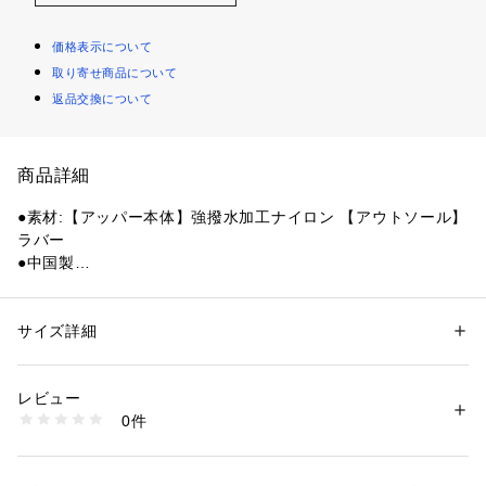
価格表示について
取り寄せ商品について
返品交換について
商品詳細
●素材:【アッパー本体】強撥水加工ナイロン 【アウトソール】
ラバー
●中国製
●メーカーカラー表記:Black
●幅:2.5E
●静水で3cm3時間の防水とアッパー部には強撥水加工を施して
サイズ詳細
性別：
レディース
メンズ
います。アッパーに採用した軽量ナイロンはJIS規格をクリア
カテゴリー：
シューズ
 ＞ 
スニーカー・スリッポン
した強撥水加工(JIS L 1092基準4級相当)を施し、雨の日でも
レビュー
快適に履いていただけます。TELICのリカバリー機能はそのま
商品番号：
1540000409311 
（モール）
0件
まに、カジュアルでさりげない厚みのあるアウトソールにTELI
10856247601 （ショップ）
Cインソールを組み合わせたオリジナルソール仕様です。
インソール【フィンガーフリー】TELICが独自開発した「フィ