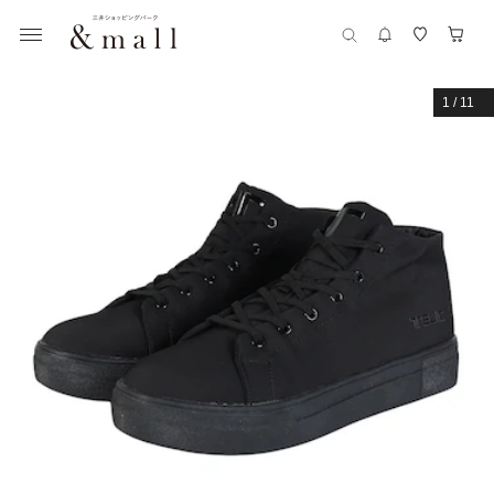
1
/
11