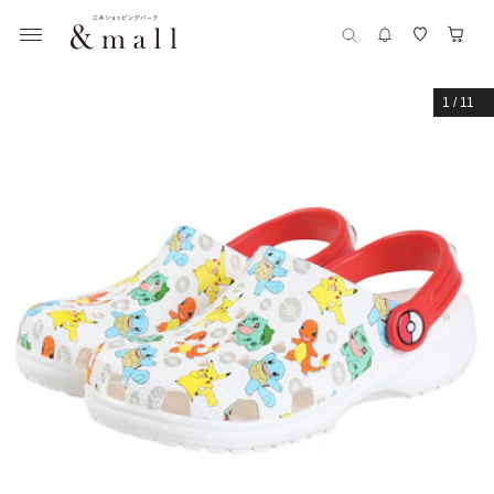
1
/
11