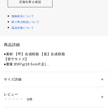
店舗在庫を確認
価格表示について
取り寄せ商品について
返品交換について
商品詳細
●素材:【甲】合成樹脂 【底】合成樹脂
【実寸サイズ】
●重量:約87g(18.5cm片足)
●ベトナム製
●メーカーカラー表記:white/multi
●驚くほど軽い履き心地
サイズ詳細
性別：
キッズ・ベビー
●通気性をアップし、中にはいった水やゴミが払いやすい通気
カテゴリー：
シューズ
 ＞ 
サンダル
孔
レビュー
●お手入れが簡単で乾きやすい
商品番号：
1540000409000 
（モール）
0件
●フィット感抜群で安心の可動式ヒールストラップ
10859885601 （ショップ）
●ジビッツ チャームでオリジナルの1足にカスタマイズ可能