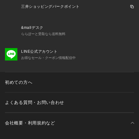
ル サンダル Kids KIDS きっず キッズ 女の子 girl ガール 男の
三井ショッピングパークポイント
子 boy ボーイ シャワーサンダル レジャー タウン プール 日常
履き awth2409_p sh102504 shsummer crcs_250710 2507_
cro_cp shcpn1225 2601dp
&mallデスク
ららぽーと受取なら送料無料
LINE公式アカウント
お得なセール・クーポン情報配信中
初めての方へ
よくある質問・お問い合わせ
会社概要・利用規約など