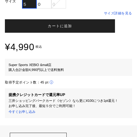
サイズ
５
０
０
サイズ詳細を見る
カートに追加
¥4,990
税込
Super Sports XEBIO &mall店
購入合計金額4,990円以上で送料無料
取得予定ポイント数：
45 pt
提携クレジットカードで還元率UP
三井ショッピングパークカード《セゾン》なら更に¥100につき1pt還元！
お申し込み完了後、最短５分でご利用可能！
今すぐお申し込み