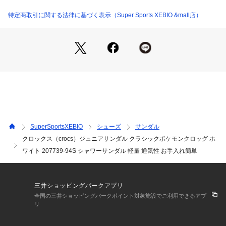
●アイコニックコンフォート:軽い。柔らかい。包み込むような
快適さ。
特定商取引に関する法律に基づく表示（Super Sports XEBIO &mall店）
【商品の購入にあたっての注意事項】
※弊社独自の採寸・計量方法により計測を行っておりますた
め、多少の誤差が生じる場合がございます。
※総柄の商品については、生地の裁断箇所により、商品一点ご
とにパターン(柄)が異なる場合がございます。
そのため、掲載画像とはパターンの位置や内容が異なるものが
ありますが、商品自体の仕様の相違には該当いたしません。
【こちらの商品について】
※シューズの製造過程で、接着剤の付着や縫製のズレ・歪みが
SuperSportsXEBIO
シューズ
サンダル
ある場合がございます。ご理解、ご了承の上、お買い求めくだ
クロックス（crocs）ジュニアサンダル クラシックポケモンクロッグ ホ
さい。
ワイト 207739-94S シャワーサンダル 軽量 通気性 お手入れ簡単
※一部商品において弊社カラー表記がメーカーカラー表記と異
なる場合がございます。
※ブラウザやお使いのモニター環境により、掲載画像と実際の
商品の色味が若干異なる場合があります。
三井ショッピングパークアプリ
※掲載の価格・製品のパッケージ・デザイン・仕様について、
全国の三井ショッピングパークポイント対象施設でご利用できるアプ
予告なく変更することがあります。あらかじめご了承くださ
リ
い。クロックス crocs CROCS CLASSIC POKEMON CLOG
 スーパーゼビオ ゼビオ Super Sports XEBIO スポーツサンダ