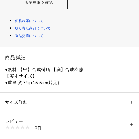
店舗在庫を確認
価格表示について
取り寄せ商品について
返品交換について
商品詳細
●素材:【甲】合成樹脂 【底】合成樹脂
【実寸サイズ】
●重量:約74g(15.5cm片足)
●中国製
●フィット感抜群で安心の可動式ヒールストラップ
●お手入れ簡単
サイズ詳細
性別：
キッズ・ベビー
●ジビッツ チャームでオリジナルの1足にカスタマイズ可能
カテゴリー：
シューズ
 ＞ 
サンダル
●アイコニックコンフォート:「クロスライト」素材を採用し、
レビュー
軽い履き心地とクッション性を実現
商品番号：
1540000408997 
（モール）
0件
●クロックスのアイコニック クロッグに、スポーティーなスト
10859885201 （ショップ）
ライプをプラス。軽量で耐久性のある「クロスライト」素材の