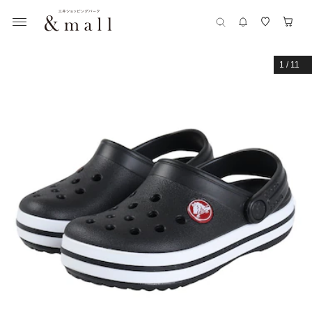
1
/
11