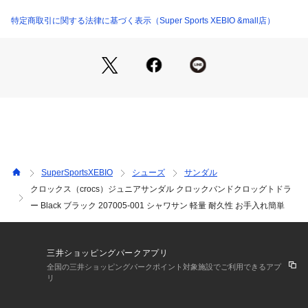
コンツアー型インソールとアウトソールが、快適な履き心地と
優れたサポート力を実現。
特定商取引に関する法律に基づく表示（Super Sports XEBIO &mall店）
【商品の購入にあたっての注意事項】
※弊社独自の採寸・計量方法により計測を行っておりますた
め、多少の誤差が生じる場合がございます。
【こちらの商品について】
※シューズの製造過程で、接着剤の付着や縫製のズレ・歪みが
ある場合がございます。ご理解、ご了承の上、お買い求めくだ
さい。
※一部商品において弊社カラー表記がメーカーカラー表記と異
なる場合がございます。
SuperSportsXEBIO
シューズ
サンダル
※ブラウザやお使いのモニター環境により、掲載画像と実際の
クロックス（crocs）ジュニアサンダル クロックバンドクロッグトドラ
商品の色味が若干異なる場合があります。
ー Black ブラック 207005-001 シャワサン 軽量 耐久性 お手入れ簡単
※掲載の価格・製品のパッケージ・デザイン・仕様について、
予告なく変更することがあります。あらかじめご了承くださ
い。クロックス crocs CROCS スーパーゼビオ ゼビオ Super
 Sports XEBIO スポーツサンダル サンダル シャワーサンダル
三井ショッピングパークアプリ
 Kids KIDS きっず キッズ 女の子 girl ガール 男の子 boy ボー
全国の三井ショッピングパークポイント対象施設でご利用できるアプ
イ レジャー タウン プール 海 日常履き shsummer blsun07 la
リ
stone25s