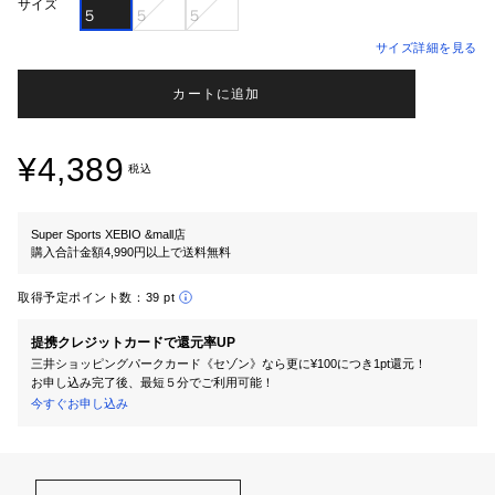
サイズ
５
５
５
サイズ詳細を見る
カートに追加
¥4,389
税込
Super Sports XEBIO &mall店
購入合計金額4,990円以上で送料無料
取得予定ポイント数：
39 pt
提携クレジットカードで還元率UP
三井ショッピングパークカード《セゾン》なら更に¥100につき1pt還元！
お申し込み完了後、最短５分でご利用可能！
今すぐお申し込み