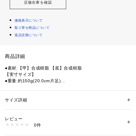
店舗在庫を確認
価格表示について
取り寄せ商品について
返品交換について
商品詳細
●素材:【甲】合成樹脂 【底】合成樹脂
【実寸サイズ】
●重量:約150g(20.0cm片足)
●中国製
●フィット感抜群で安心の可動式ヒールストラップ
●お手入れ簡単
サイズ詳細
性別：
キッズ・ベビー
●アイコニックコンフォート:「クロスライト」素材を採用し、
カテゴリー：
シューズ
 ＞ 
サンダル
軽い履き心地とクッション性を実現
レビュー
●クロックスのアイコニッククロッグに、スポーティーなスト
商品番号：
1540000408932 
（モール）
0件
ライプをプラス。軽量で耐久性のある「クロスライト」素材の
10859885501 （ショップ）
コンツアー型インソールとアウトソールが、快適な履き心地と