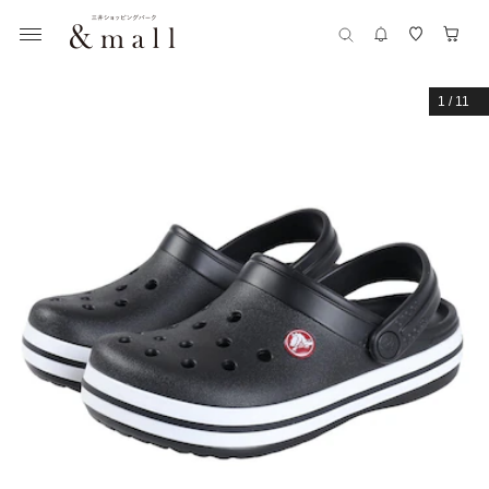
1
/
11