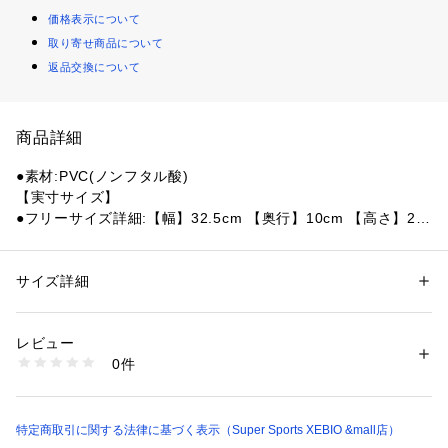
価格表示について
取り寄せ商品について
返品交換について
商品詳細
●素材:PVC(ノンフタル酸)
【実寸サイズ】
●フリーサイズ詳細:【幅】32.5cm 【奥行】10cm 【高さ】26.
5cm
●中国製
サイズ詳細
性別：
キッズ・ベビー
【商品の購入にあたっての注意事項】
カテゴリー：
ファッション
 ＞ 
ファッション雑貨
 ＞ 
その他ファッション雑
貨
※弊社独自の採寸・計量方法により計測を行っておりますた
レビュー
め、多少の誤差が生じる場合がございます。
0件
※総柄の商品については、生地の裁断箇所により、商品一点ご
商品番号：
1540000408334 
（モール）
10857584801 （ショップ）
とにパターン(柄)が異なる場合がございます。
そのため、掲載画像とはパターンの位置や内容が異なるものが
ありますが、商品自体の仕様の相違には該当いたしません。
特定商取引に関する法律に基づく表示（Super Sports XEBIO &mall店）