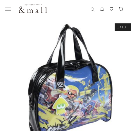
1
/
10