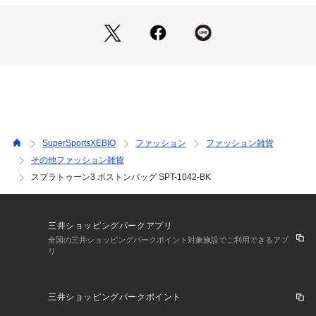
※一部商品において弊社カラー表記がメーカーカラー表記と異
なる場合がございます。
※ブラウザやお使いのモニター環境により、掲載画像と実際の
商品の色味が若干異なる場合があります。
※掲載の価格・製品のパッケージ・デザイン・仕様について、
予告なく変更することがあります。あらかじめご了承くださ
い。スプラトゥーン Splatoon スーパースポーツゼビオ ゼビオ 
Super Sports XEBIO ファンシー雑貨 バック Junior ジュニア
 じゅにあ 子供 JR 黒 ブラック スプラ キャラクター タグ付き
 おしゃれ かっこいい かわいい 旅行 お出かけ 遠足 学生 プレ
SuperSportsXEBIO
ファッション
ファッション雑貨
ゼント ギフト 贈り物 xmas2025_ssx_kids_bag 26kansougei
その他ファッション雑貨
スプラトゥーン3 ボストンバッグ SPT-1042-BK
三井ショッピングパークアプリ
全国の三井ショッピングパークポイント対象施設でご利用できるアプ
リ
三井ショッピングパークポイント