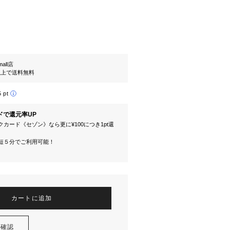
mall店
円以上で送料無料
5 pt
ドで還元率UP
カード《セゾン》なら更に¥100につき1pt還
短５分でご利用可能！
カートに追加
を確認