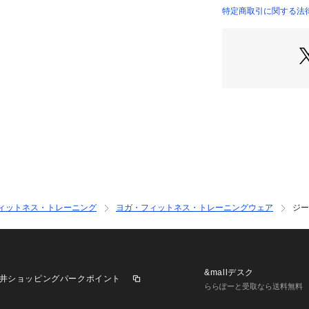
●普段使いを想定
特定商取引に関する法律に基づ
●仕事でよく体を
店）
が面倒な学生に
●フロントクロス
・体の中心に寄せ
る
●スポーブラ用の
・吸汗速乾
・肌触りが良い
●Uバック
・着脱がしやすい
【返品・注意事項
※直接肌に触れる
品・交換はお受け
ィットネス・トレーニング
ヨガ・フィットネス・トレーニングウェア
ジー
【商品の購入にあ
※一部商品におい
記と異なる場合が
※ブラウザやお使
&mallデスク
井ショッピングパークポイント
実際の商品の色味
ららぽーと受取なら送料無料
※掲載の価格・製