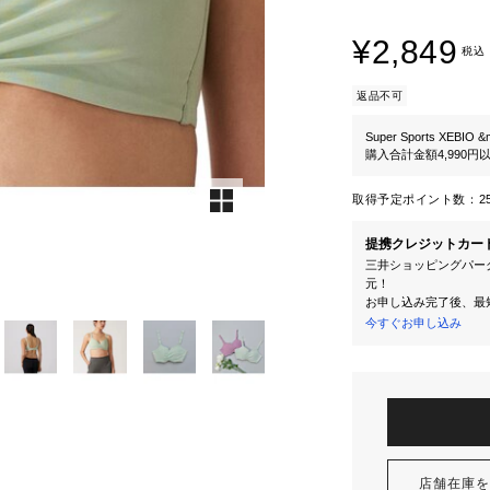
¥2,849
税込
返品不可
Super Sports XEBIO &
購入合計金額4,990
取得予定ポイント数：
2
提携クレジットカー
三井ショッピングパーク
元！
お申し込み完了後、最
今すぐお申し込み
店舗在庫