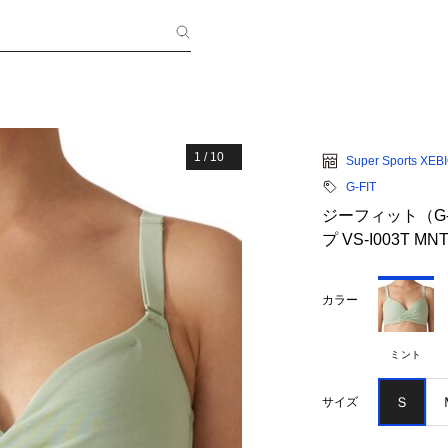
1
/
10
Super Sports XEB
G-FIT
ジーフィット（G
プ VS-I003T MN
カラー
ミント
Ｓ
サイズ