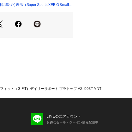
したブラ
く表示（Super Sports XEBIO &mall
動かす女性や部活や体育で着替えるの
て上げて圧迫し、バストの変位を抑え
身生地
について】
という商品の性質上、ご注文後の返
できません。
フィット（G-FIT）デイリーサポート ブラトップ VS-I003T MNT
たっての注意事項】
て弊社カラー表記がメーカーカラー表
ございます。
いのモニター環境により、掲載画像と
LINE公式アカウント
が若干異なる場合があります。
お得なセール・クーポン情報配信中
品のパッケージ・デザイン・仕様につ