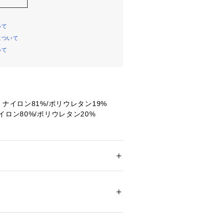
いて
について
いて
】ナイロン81%/ポリウレタン19%
イロン80%/ポリウレタン20%
記:MNT
へ
ロントクロス構造
シルエット
ドア・スポーツ
 ＞ 
ヨガ・フィットネス・トレ
フィットネス・トレーニングウェア
触り
揺れが気になる方、バストケアを考え
08068 
（モール）
ショップ）
ーに近い見た目ながらフロントクロス
ポート