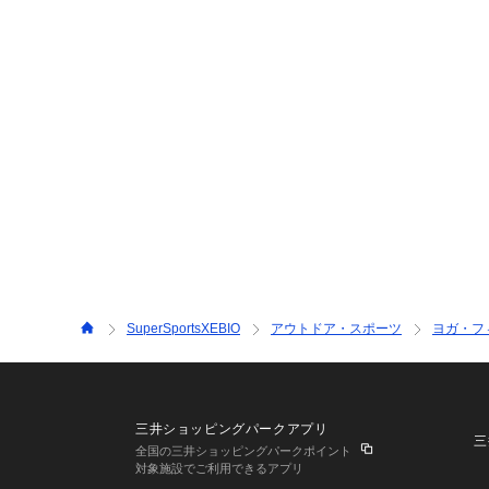
SuperSportsXEBIO
アウトドア・スポーツ
ヨガ・フ
三井ショッピングパークアプリ
三
全国の三井ショッピングパークポイント
対象施設でご利用できるアプリ