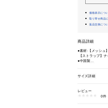
価格表示につ
取り寄せ商品
返品交換につ
商品詳細
●素材:【メッシュ
 【ストラップ】ナ
●中国製
●メーカーカラー表
●スポブラを日常
●バストを守るフ
サイズ詳細
性別：
レディース
●まるくきれいな
カテゴリー：
アウト
ーニング
 ＞ 
ヨガ・
●さらっとした肌
レビュー
●日常でバストの
0件
ている方
商品番号：
15400004
10854453801 （
●よりランジェリ
構造でしっかりサ