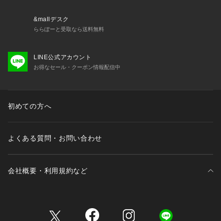
※一部商品において弊社カラー表記がメーカーカラー表記と異
なる場合がございます。
&mallデスク
※ブラウザやお使いのモニター環境により、掲載画像と実際の
ららぽーと受取なら送料無料
商品の色味が若干異なる場合があります。
※掲載の価格・製品のパッケージ・デザイン・仕様について、
LINE公式アカウント
予告なく変更することがあります。あらかじめご了承くださ
お得なセール・クーポン情報配信中
い。クロックス crocs CROCS スーパーゼビオ ゼビオ Super
 Sports XEBIO スポーツサンダル サンダル Lady's Ladys レ
ディース れでぃーす 女性 mens_casual_sandal lastone25 s
hsummer sandal_xebio lastone25s
初めての方へ
よくある質問・お問い合わせ
会社概要・利用規約など
三井不動産が展開する商業施設一覧