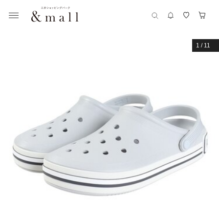
1
/
11