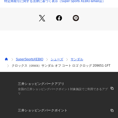
地を実現します。このバージョンは、バンドに付いたエネルギ
特定商取引に関する法律に基づく表示（Super Sports XEBIO &mall店）
ッシュなクロックス ロゴが特徴です。クールで落ち着きのあ
るカジュアルシューズ、オフ コートを定番シューズ入りさせ
て、他のクロッグファンに差をつけよう。
●バンドにエネルギッシュなクロックス ロゴ
●30mmミッドソールにストライププリント
●優れた速乾性でお手入れ簡単
●通気性を向上する通気孔
●水に強い設計
●軽くて快適な全モールド構成の「クロスライト」製アッパー
●フィット感抜群で安心の可動式ヒールストラップ
SuperSportsXEBIO
シューズ
サンダル
●ジビッツチャームでオリジナルの1足にカスタマイズ可能
クロックス（crocs）サンダル オフ コート ロゴ クロッグ 209651-1FT
●アイコニックコンフォート:軽い。柔軟。包み込むような快適
さ。
【商品の購入にあたっての注意事項】
三井ショッピングパークアプリ
※弊社独自の採寸・計量方法により計測を行っておりますた
全国の三井ショッピングパークポイント対象施設でご利用できるアプ
リ
め、多少の誤差が生じる場合がございます。
【こちらの商品について】
※シューズの製造過程で、接着剤の付着や縫製のズレ・歪みが
三井ショッピングパークポイント
ある場合がございます。ご理解、ご了承の上、お買い求めくだ
さい。