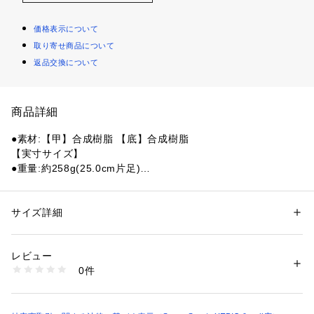
価格表示について
取り寄せ商品について
返品交換について
商品詳細
●素材:【甲】合成樹脂 【底】合成樹脂
【実寸サイズ】
●重量:約258g(25.0cm片足)
●重量:約266g(26.0cm片足)
●重量:約275g(27.0cm片足)
●インドネシア製
サイズ詳細
性別：
レディース
メンズ
●メーカーカラー表記:Atmosphere
カテゴリー：
シューズ
 ＞ 
サンダル
●ヒールの高さ:約3cm
レビュー
●フレッシュ&スポーティテイストのクロックス クロッグ、ク
商品番号：
1540000407809 
（モール）
0件
ロックス オフ コートでスタイルをグレードアップ!最高のフィ
10859888001 （ショップ）
ット感と快適さを備え、スニーカーなみに洗練されたオフ コ
ートに厚めのミッドソールを採用。スマートなルックと履き心