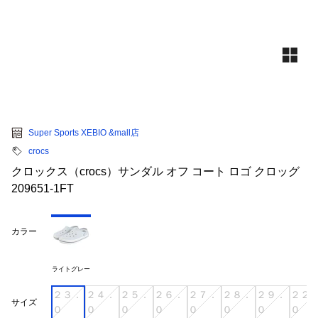
Super Sports XEBIO &mall店
crocs
クロックス（crocs）サンダル オフ コート ロゴ クロッグ
209651-1FT
カラー
ライトグレー
２３．
２４．
２５．
２６．
２７．
２８．
２９．
２２
サイズ
０
０
０
０
０
０
０
０