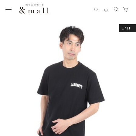
1
/
11