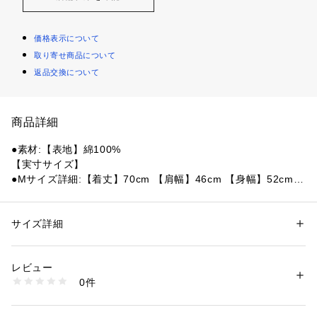
価格表示について
取り寄せ商品について
返品交換について
商品詳細
●素材:【表地】綿100%
【実寸サイズ】
●Mサイズ詳細:【着丈】70cm 【肩幅】46cm 【身幅】52cm
 【袖丈】24cm
●Lサイズ詳細:【着丈】72cm 【肩幅】49cm 【身幅】55cm
 【袖丈】24cm
サイズ詳細
性別：
メンズ
●LLサイズ詳細:【着丈】75cm 【肩幅】52cm 【身幅】58cm
カテゴリー：
ファッション
 ＞ 
トップス
 ＞ 
Tシャツ・カットソー
 【袖丈】25cm
レビュー
●3Lサイズ詳細:【着丈】78cm 【肩幅】53cm 【身幅】61cm
商品番号：
1540000407771 
（モール）
0件
 【袖丈】26cm
10856276001 （ショップ）
●ミャンマー製