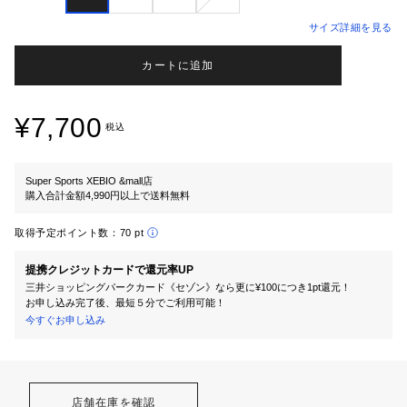
サイズ詳細を見る
カートに追加
¥7,700
税込
Super Sports XEBIO &mall店
購入合計金額4,990円以上で送料無料
取得予定ポイント数：
70 pt
提携クレジットカードで還元率UP
三井ショッピングパークカード《セゾン》なら更に¥100につき1pt還元！
お申し込み完了後、最短５分でご利用可能！
今すぐお申し込み
店舗在庫を確認