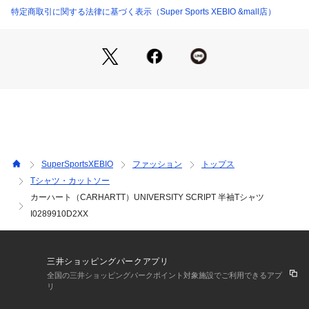
【商品の購入にあたっての注意事項】
特定商取引に関する法律に基づく表示（Super Sports XEBIO &mall店）
※弊社独自の採寸・計量方法により計測を行っておりますた
め、多少の誤差が生じる場合がございます。
※一部商品において弊社カラー表記がメーカーカラー表記と異
なる場合がございます。
※ブラウザやお使いのモニター環境により、掲載画像と実際の
商品の色味が若干異なる場合があります。
※掲載の価格・製品のパッケージ・デザイン・仕様について、
予告なく変更することがあります。あらかじめご了承くださ
い。カーハート CARHARTT スーパースポーツゼビオ ゼビオ
 Super Sports XEBIO スポーツカジュアル カットソー Men's
SuperSportsXEBIO
ファッション
トップス
 Mens メンズ めんず 男性 トップス 父の日 プレゼント 通勤
Tシャツ・カットソー
 通学 普段着 部活 クラブ ルームウェア 部屋着 コットン xe24
カーハート（CARHARTT）UNIVERSITY SCRIPT 半袖Tシャツ
sfst apam20 srst25ss ss25509cpn
I0289910D2XX
三井ショッピングパークアプリ
全国の三井ショッピングパークポイント対象施設でご利用できるアプ
リ