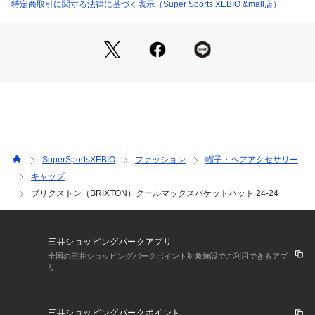
※掲載の価格・製品のパッケージ・デザイン・仕様について、
特定商取引に関する法律に基づく表示（Super Sports XEBIO &mall店）
予告なく変更することがあります。あらかじめご了承くださ
い。ブリクストン BRIXTON スーパースポーツゼビオ ゼビオ
 Super Sports XEBIO カジュアル小物 アクセサリー 帽子 Me
n's Mens メンズ めんず 男性 帽子 おでかけ おしゃれ 紫外線
防止
SuperSportsXEBIO
ファッション
帽子・ヘアアクセサリー
キャップ
ブリクストン（BRIXTON）クールマックスバケットハット 24-24
三井ショッピングパークアプリ
全国の三井ショッピングパークポイント対象施設でご利用できるアプ
リ
三井ショッピングパークポイント