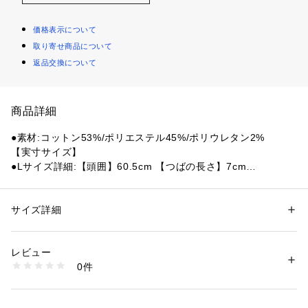
価格表示について
取り寄せ商品について
返品交換について
商品詳細
●素材:コットン53%/ポリエステル45%/ポリウレタン2%
【実寸サイズ】
●Lサイズ詳細:【頭囲】60.5cm 【つばの長さ】7cm
●ベトナム製
【商品の購入にあたっての注意事項】
サイズ詳細
性別：
メンズ
※弊社独自の採寸・計量方法により計測を行っておりますた
カテゴリー：
ファッション
 ＞ 
帽子・ヘアアクセサリー
 ＞ 
キャップ
め、多少の誤差が生じる場合がございます。
レビュー
※一部商品において弊社カラー表記がメーカーカラー表記と異
商品番号：
1540000406220 
（モール）
0件
なる場合がございます。
10847077901 （ショップ）
※ブラウザやお使いのモニター環境により、掲載画像と実際の
商品の色味が若干異なる場合があります。