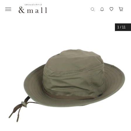
1
/
11