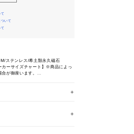
いて
について
いて
OM/ステンレス/希土類永久磁石
ーカーサイズチャート】※商品によっ
場合が御座います。
】47cm 【Lサイズ】51cm
器 家庭用永久磁石磁気治療器
メンズ
05AGBZX00083000
ドア・スポーツ
 ＞ 
スポーツ全般
 ＞ 
その他競
オコミュニケーションネットワークス株
570-550-802) 
会社コラントッテ
06182 
（モール）
ショップ）
を整える:医療機器認証のスポーツギ
促進、筋肉のコリをリカバリー。