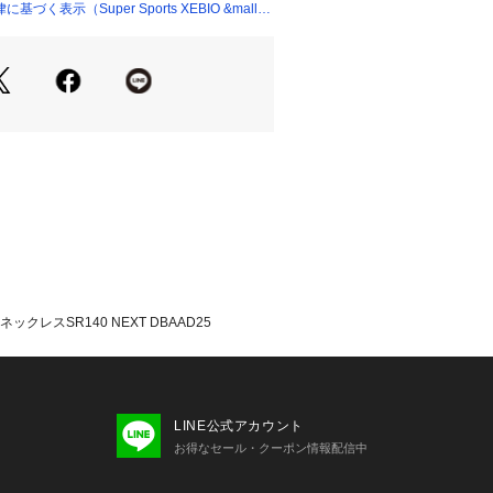
140ミリテスラ×8個
く表示（Super Sports XEBIO &mall
がコラントッテ独自のN極S極交互配列
範囲に磁力が影響し、首・肩の血行を
します。
ン素材を採用しています。
ックレスに:「体調のせいでパフォーマ
」「コンディションが不安で思いっき
そんな経験を持つスポーツマンや、最
る方へ。
使用:水に強いウォータープルーフ仕様
手入れも水洗いOK。スポーツシーンに
について】
機器）の特性上、開封後の返品・交換
ネックレスSR140 NEXT DBAAD25
ん。あらかじめサイズ等をお確かめい
上、ご注文ください。
たっての注意事項】
て弊社カラー表記がメーカーカラー表
LINE公式アカウント
ございます。
お得なセール・クーポン情報配信中
いのモニター環境により、掲載画像と
が若干異なる場合があります。