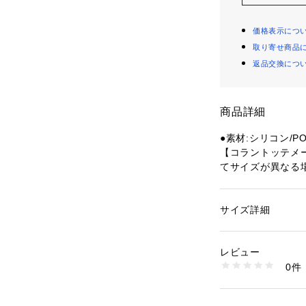
価格表示につ
取り寄せ商品
返品交換につ
商品詳細
●素材:シリコン/P
【コラントッテメ
てサイズが異なる
●サイズ:【Mサイズ
●日本製
●名称:管理医療機
サイズ詳細
性別：
レディース
●医療機器認証番号:3
カテゴリー：
アウト
技グッズ
●広告文責:ゼビ
レビュー
式会社(ナビダイヤル:0
0件
●メーカー名:株式
商品番号：
15400004
10859928701 （
●コンディション
ア。磁気で血流を