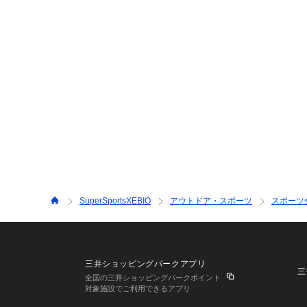
SuperSportsXEBIO
アウトドア・スポーツ
スポーツ
三井ショッピングパークアプリ
三
全国の三井ショッピングパークポイント
対象施設でご利用できるアプリ