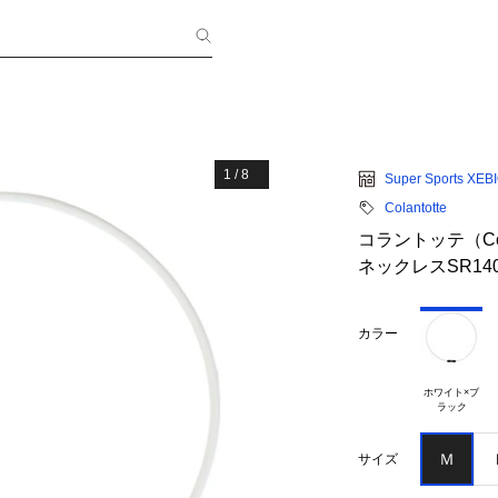
1
/
8
Super Sports XEB
Colantotte
コラントッテ（Col
ネックレスSR140 
カラー
ホワイト×ブ

Ｍ
サイズ