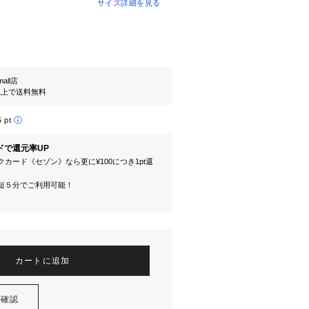
サイズ詳細を見る
mall店
円以上で送料無料
5 pt
ドで還元率UP
カード《セゾン》なら更に¥100につき1pt還
短５分でご利用可能！
カートに追加
を確認