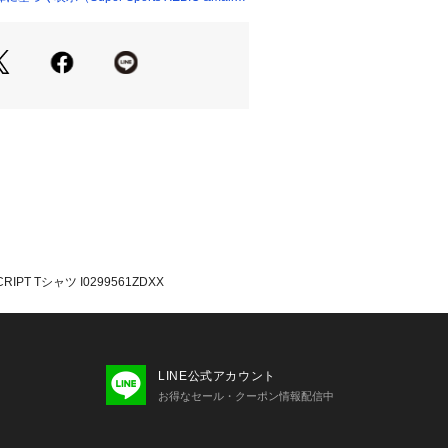
スクリプトTシャツ。
WIPの代名詞であるベーシックロゴを胸元に
ックなアイテム。
手の生地感、ゆったりとしたルーズな
ントで、クラシックな雰囲気を持つ一
変わるシーズナルカラーも豊富で、是
えたいマストなアイテムです。
ットンにもこだわっており着心地も抜
たっての注意事項】
・計量方法により計測を行っておりま
T Tシャツ I0299561ZDXX
差が生じる場合がございます。
て弊社カラー表記がメーカーカラー表
ございます。
いのモニター環境により、掲載画像と
が若干異なる場合があります。
LINE公式アカウント
品のパッケージ・デザイン・仕様につ
お得なセール・クーポン情報配信中
更することがあります。あらかじめご
ハート CARHARTT スーパースポー