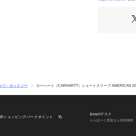
リーブアメリカン
店）
●Carhartt 
刺繍したアイコニ
●着心地の良い厚
シルエットもポイ
着です。
●シーズンごとに
非カラバリで押さ
●オーガニックコ
群です。
【商品の購入にあ
※弊社独自の採寸
ャツ・カットソー
カーハート（CARHARTT）ショートスリーブ AMERICAN SCRIP
すため、多少の誤
※一部商品におい
記と異なる場合が
※ブラウザやお使
実際の商品の色味
&mallデスク
井ショッピングパークポイント
※掲載の価格・製
ららぽーと受取なら送料無料
いて、予告なく変
了承ください。カー