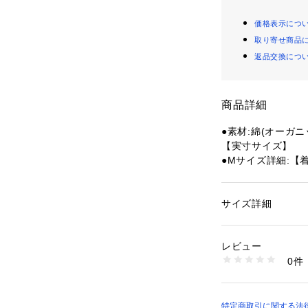
価格表示につ
取り寄せ商品
返品交換につ
商品詳細
●素材:綿(オーガニ
【実寸サイズ】
●Mサイズ詳細:【着
4.5cm 【袖丈】20
●Lサイズ詳細:【着丈
幅】59cm 【袖丈】
サイズ詳細
性別：
メンズ
●LLサイズ詳細:【
カテゴリー：
ファッ
2cm 【袖丈】23c
レビュー
●3Lサイズ詳細:【着
商品番号：
15400004
0件
幅】65cm 【袖丈】
10856276801 （
●バングラデシュ
●メーカーカラー表記
●毎シーズン好評のC
特定商取引に関する法律に基づ