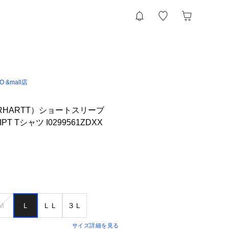
IO &mall店
RHARTT）ショートスリーブ
IPT Tシャツ I0299561ZDXX
Ｍ
Ｌ
ＬＬ
３Ｌ
サイズ詳細を見る