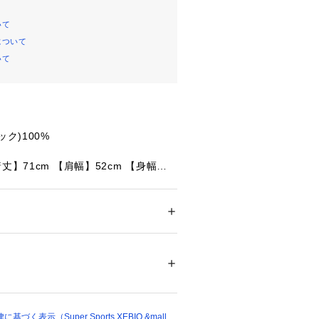
いて
について
いて
ック)100%
丈】71cm 【肩幅】52cm 【身幅】5
cm
】73.5cm 【肩幅】55.5cm 【身
22cm
着丈】77cm 【肩幅】57cm 【身幅】6
ション
 ＞ 
トップス
 ＞ 
Tシャツ・カットソー
m
丈】80cm 【肩幅】58.5cm 【身
05947 
（モール）
23.5cm
ショップ）
製
:Lumber
arhartt WIP定番商品、ショートス
く表示（Super Sports XEBIO &mall