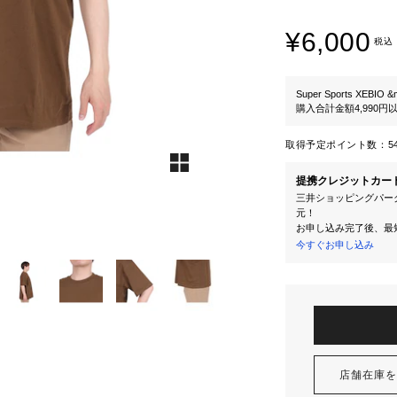
¥6,000
税込
Super Sports XEBIO &
購入合計金額4,990
取得予定ポイント数：
5
提携クレジットカー
三井ショッピングパーク
元！
お申し込み完了後、最
今すぐお申し込み
店舗在庫