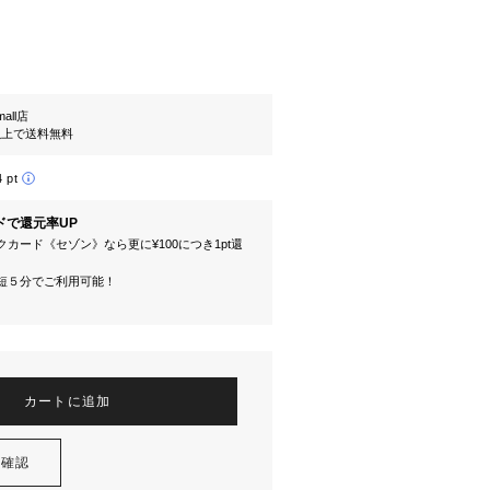
mall店
円以上で送料無料
4 pt
ドで還元率UP
カード《セゾン》なら更に¥100につき1pt還
短５分でご利用可能！
カートに追加
を確認