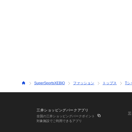
SuperSportsXEBIO
ファッション
トップス
Tシ
三井ショッピングパークアプリ
三
全国の三井ショッピングパークポイント
対象施設でご利用できるアプリ