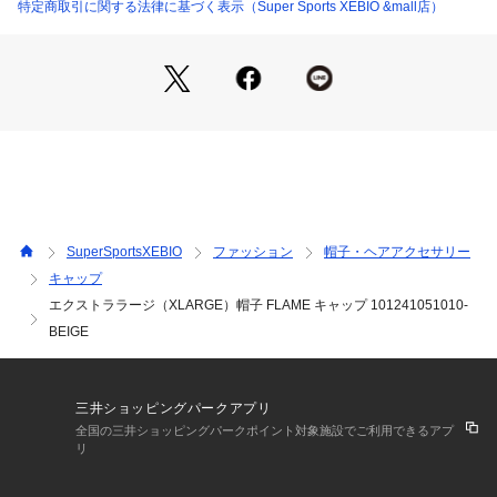
特定商取引に関する法律に基づく表示（Super Sports XEBIO &mall店）
【商品の購入にあたっての注意事項】
※弊社独自の採寸・計量方法により計測を行っておりますた
め、多少の誤差が生じる場合がございます。
※一部商品において弊社カラー表記がメーカーカラー表記と異
なる場合がございます。
※ブラウザやお使いのモニター環境により、掲載画像と実際の
商品の色味が若干異なる場合があります。
※掲載の価格・製品のパッケージ・デザイン・仕様について、
予告なく変更することがあります。あらかじめご了承くださ
い。エクストララージ XLARGE スーパースポーツゼビオ ゼビ
SuperSportsXEBIO
ファッション
帽子・ヘアアクセサリー
オ Super Sports XEBIO カジュアル小物 アクセサリー 帽子 キ
キャップ
ャップ Men's Mens メンズ めんず 男性 帽子 紫外線防止 おで
エクストララージ（XLARGE）帽子 FLAME キャップ 101241051010-
かけ おしゃれ ベーシック ギフト プレゼント 父の日 プレゼン
ト xe24sfst casual24fw xtlaacce
BEIGE
三井ショッピングパークアプリ
全国の三井ショッピングパークポイント対象施設でご利用できるアプ
リ