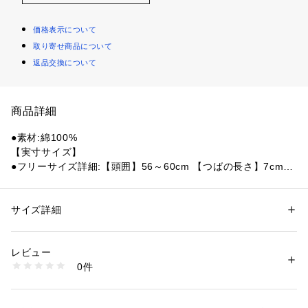
価格表示について
取り寄せ商品について
返品交換について
商品詳細
●素材:綿100%
【実寸サイズ】
●フリーサイズ詳細:【頭囲】56～60cm 【つばの長さ】7cm
●中国製
●メーカーカラー表記:BEIGE(21)
●フロントに大きく配置した、オリジナルグラフィック刺繍が
サイズ詳細
性別：
メンズ
インパクトのあるキャップ。
カテゴリー：
ファッション
 ＞ 
帽子・ヘアアクセサリー
 ＞ 
キャップ
●ベーシックなボディーカラーにグラフィックの配色が、コー
レビュー
ディネートに映えるアイテム。
商品番号：
1540000405836 
（モール）
0件
●バック部分にサイズ調節できるアジャスター付き。
10849155701 （ショップ）
●新生活のアイテムとして、ギフトにもおすすめのアイテムで
す。