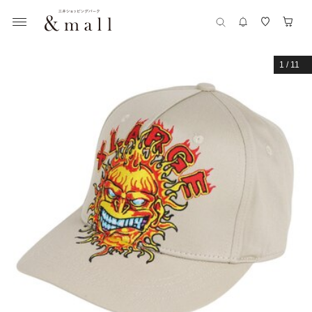
1
/
11