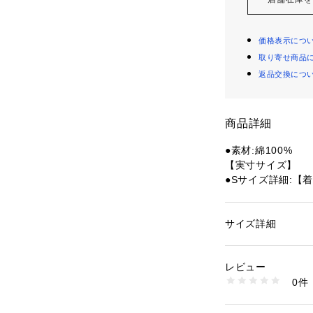
価格表示につ
取り寄せ商品
返品交換につ
商品詳細
●素材:綿100%
【実寸サイズ】
●Sサイズ詳細:【着
2cm 【袖丈】21c
●Mサイズ詳細:【着
3cm 【袖丈】22c
サイズ詳細
性別：
レディース
●Lサイズ詳細:【着丈
カテゴリー：
ファッ
幅】57cm 【袖丈】
レビュー
●LLサイズ詳細:【着
商品番号：
15400004
0件
幅】58.5cm 【袖丈
10859559501 （
●3Lサイズ詳細:【
0cm 【袖丈】23c