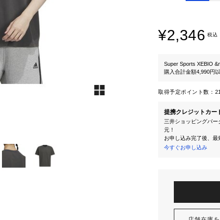
¥2,346
税込
Super Sports XEBIO &
購入合計金額4,990
取得予定ポイント数：
2
提携クレジットカー
三井ショッピングパーク
元！
お申し込み完了後、最
今すぐお申し込み
店舗在庫