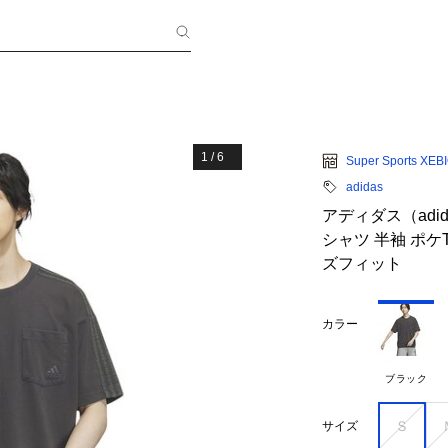
1
/
6
Super Sports XEB
adidas
アディダス（adi
シャツ 半袖 ポケT 
ズフィット
カラー
ブラック
Ｓ
サイズ