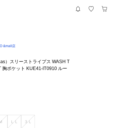
IO &mall店
das）スリーストライプス WASH T
胸ポケット KUE41-IT0910 ルー
Ｍ
ＬＬ
３Ｌ