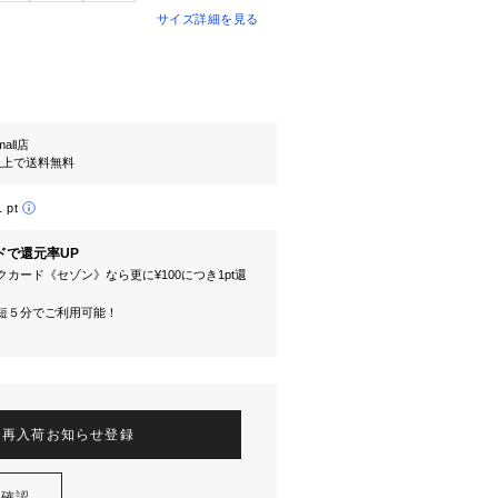
サイズ詳細を見る
mall店
円以上で送料無料
1 pt
ドで還元率UP
カード《セゾン》なら更に¥100につき1pt還
短５分でご利用可能！
再入荷お知らせ登録
を確認