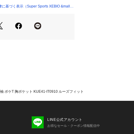
く表示（Super Sports XEBIO &mall
たっての注意事項】
・計量方法により計測を行っておりま
差が生じる場合がございます。
て弊社カラー表記がメーカーカラー表
ございます。
いのモニター環境により、掲載画像と
が若干異なる場合があります。
品のパッケージ・デザイン・仕様につ
更することがあります。あらかじめご
ィダス ADIDAS スーパースポーツゼ
 Sports XEBIO スポーツカットソー
's Mens メンズ めんず 男性 スポーツ
 ポケT 胸ポケット KUE41-IT0910 ルーズフィット
ェア トップス apln0407 黒 ブラッ
ダスxe24 通勤 通学 普段着 部活 クラ
トン 父の日2024ssx 父の日2024s
ゼント apln0605 tshirtcllp_br ss2
919 xmas2025_ssx_teens_spwear c
LINE公式アカウント
お得なセール・クーポン情報配信中