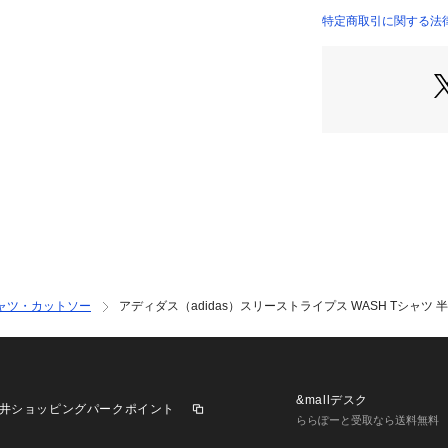
●中国製
特定商取引に関する法律に基づ
店）
【商品の購入にあ
※弊社独自の採寸
すため、多少の誤
※一部商品におい
記と異なる場合が
※ブラウザやお使
実際の商品の色味
※掲載の価格・製
いて、予告なく変
了承ください。アデ
ビオ ゼビオ Super
 半袖Tシャツ Men
ャツ・カットソー
アディダス（adidas）スリーストライプス WASH Tシャツ 半袖
アパレル スポーツウ
ク Tシャツ アディ
ブ ルームウェア コッ
sx_shirt 父の日 プレ
5509cpn adi_cp0
&mallデスク
井ショッピングパークポイント
uansew202602
ららぽーと受取なら送料無料