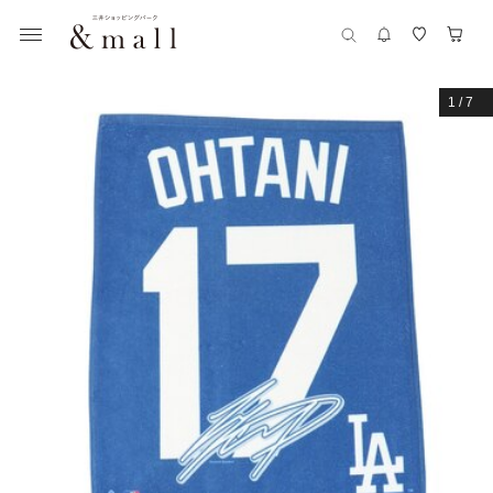
1
/
7