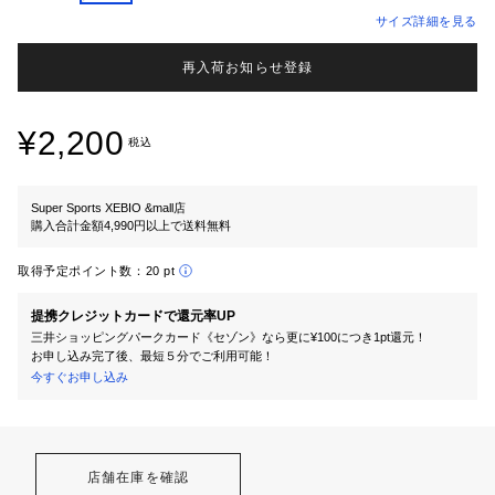
サイズ詳細を見る
再入荷お知らせ登録
¥2,200
税込
Super Sports XEBIO &mall店
購入合計金額4,990円以上で送料無料
取得予定ポイント数：
20 pt
提携クレジットカードで還元率UP
三井ショッピングパークカード《セゾン》なら更に¥100につき1pt還元！
お申し込み完了後、最短５分でご利用可能！
今すぐお申し込み
店舗在庫を確認