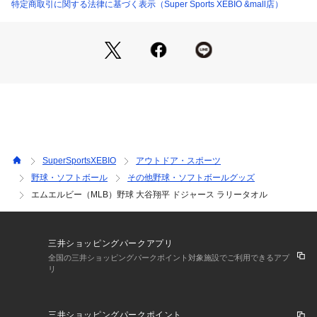
い。エムジェイエムエルビー MJ・MLB スーパースポーツゼビ
特定商取引に関する法律に基づく表示（Super Sports XEBIO &mall店）
オ ゼビオ Super Sports XEBIO 野球 BASEBALL ベースボー
ル 野球用品 野球小物 ベースボール小物 アクセサリー Men's
 Mens メンズ めんず 男性 Lady's Ladys レディース れでぃー
す 女性 ユニセックス タオル ラリータオル ドジャース ロサン
ゼルス メジャーリーグ 大谷 大谷翔平 大谷翔平グッズ 大谷選
手 大谷翔平選手 オオタニサン オオタニ リーグ 二刀流 試合観
戦 応援 観戦 応援グッズ 観戦グッズ 24yell_goods onishi24 5
050 50-50 グッズ tyuumokusp
SuperSportsXEBIO
アウトドア・スポーツ
野球・ソフトボール
その他野球・ソフトボールグッズ
エムエルビー（MLB）野球 大谷翔平 ドジャース ラリータオル
三井ショッピングパークアプリ
全国の三井ショッピングパークポイント対象施設でご利用できるアプ
リ
三井ショッピングパークポイント