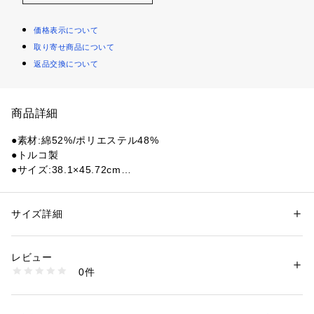
価格表示について
取り寄せ商品について
返品交換について
商品詳細
●素材:綿52%/ポリエステル48%
●トルコ製
●サイズ:38.1×45.72cm
●ドジャース大谷翔平選手 ラリータオル
【商品の購入にあたっての注意事項】
サイズ詳細
性別：
レディース
メンズ
※一部商品において弊社カラー表記がメーカーカラー表記と異
カテゴリー：
アウトドア・スポーツ
 ＞ 
野球・ソフトボール
 ＞ 
その他野
球・ソフトボールグッズ
なる場合がございます。
レビュー
※ブラウザやお使いのモニター環境により、掲載画像と実際の
0件
商品の色味が若干異なる場合があります。
商品番号：
1540000402672 
（モール）
10858760201 （ショップ）
※掲載の価格・製品のパッケージ・デザイン・仕様について、
予告なく変更することがあります。あらかじめご了承くださ