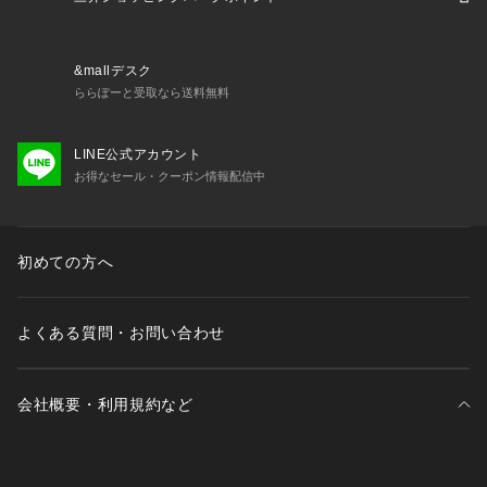
なる場合がございます。
※ブラウザやお使いのモニター環境により、掲載画像と実際の
商品の色味が若干異なる場合があります。
&mallデスク
※掲載の価格・製品のパッケージ・デザイン・仕様について、
ららぽーと受取なら送料無料
予告なく変更することがあります。あらかじめご了承くださ
い。ジローム GIRAUDM スーパースポーツゼビオ ゼビオ Sup
LINE公式アカウント
er Sports XEBIO ウォームアップ 布帛ハーフパンツ ボトム La
お得なセール・クーポン情報配信中
dy's Ladys レディース れでぃーす 女性 スポーツアパレル ス
ポーツウェア 通勤 通学 部活 クラブ 普段着 部屋着 ルームウェ
ア はっ水 紫外線防止 24_odekake_uvap 24_odekake_ap 速
乾撥水xe24 夏用ジャージ xe24wuss JK25fw ランニング waru
初めての方へ
p2603 momday2603
よくある質問・お問い合わせ
会社概要・利用規約など
三井不動産が展開する商業施設一覧