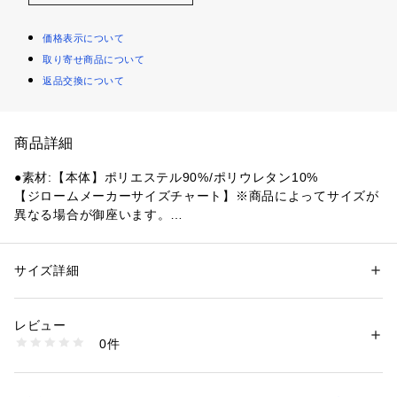
価格表示について
取り寄せ商品について
返品交換について
商品詳細
●素材:【本体】ポリエステル90%/ポリウレタン10%
【ジロームメーカーサイズチャート】※商品によってサイズが
異なる場合が御座います。
●サイズ:【Sサイズ】ウエスト58～64cm 【Mサイズ】ウエス
ト61～67cm 【Lサイズ】ウエスト64～70cm 【LLサイズ】ウ
エスト67～73cm
サイズ詳細
性別：
レディース
【実寸サイズ】
カテゴリー：
ファッション
 ＞ 
パンツ
 ＞ 
ロングパンツ
●Sサイズ詳細:【ウエスト】63cm 【ヒップ】100cm 【股上】
レビュー
31cm 【股下】15cm 【すそ幅】29cm 【わたり幅】28.5cm
商品番号：
1540000402342 
（モール）
0件
●Mサイズ詳細:【ウエスト】68cm 【ヒップ】103cm 【股上】
10850286301 （ショップ）
31.5cm 【股下】15.5cm 【すそ幅】30.5cm 【わたり幅】29c
m