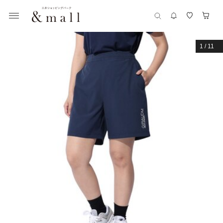
1
/
11