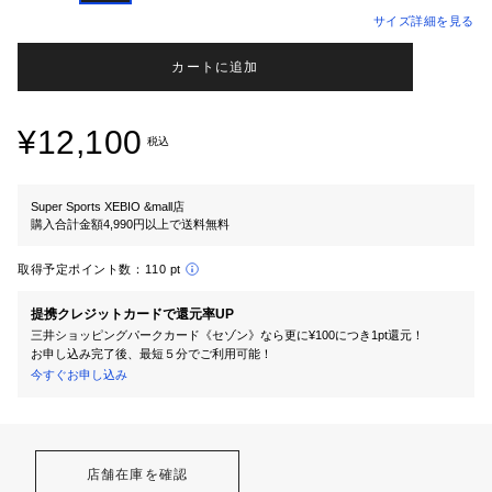
サイズ詳細を見る
カートに追加
¥12,100
税込
Super Sports XEBIO &mall店
購入合計金額4,990円以上で送料無料
取得予定ポイント数：
110 pt
提携クレジットカードで還元率UP
三井ショッピングパークカード《セゾン》なら更に¥100につき1pt還元！
お申し込み完了後、最短５分でご利用可能！
今すぐお申し込み
店舗在庫を確認