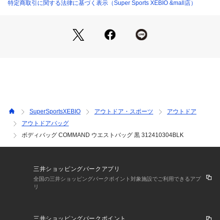
引裂、摩擦、摩耗に対する優れた耐久性
特定商取引に関する法律に基づく表示（Super Sports XEBIO &mall店）
暮らしのためにデザイン、長持ちします
●MAKAVELICが送り出す新シリーズ・SQUADからミリタリー
テイストのウェストバッグが登場。
●正面のデイジーチェーンと控えめなロゴプリントがタフで研
ぎ澄まされた印象を与えるウェストバッグ。小さいながらしっ
かりモノが入るメインコンパートメントと、スマートフォンや
小型タブレット端末の収納に適した背面ポケットがユーザーの
日常生活を支えます。
●カラビナが付属しているので鍵やキーホルダーを提げての使
用も可能。
SuperSportsXEBIO
アウトドア・スポーツ
アウトドア
●ショルダーベルトを外すと大きめのポーチ、バッグインバッ
アウトドアバッグ
グとしても使用して頂けます。
ボディバッグ COMMAND ウエストバッグ 黒 312410304BLK
●程よいサイズ感と強靱な印象が、どんなスタイリングも硬派
に引き締めます。
【商品の購入にあたっての注意事項】
三井ショッピングパークアプリ
※弊社独自の採寸・計量方法により計測を行っておりますた
全国の三井ショッピングパークポイント対象施設でご利用できるアプ
め、多少の誤差が生じる場合がございます。
リ
※一部商品において弊社カラー表記がメーカーカラー表記と異
なる場合がございます。
※ブラウザやお使いのモニター環境により、掲載画像と実際の
三井ショッピングパークポイント