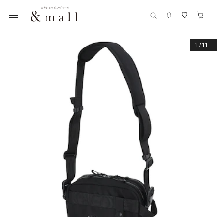
1
/
11