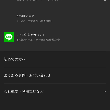
商品の色味が若干異なる場合があります。
※掲載の価格・製品のパッケージ・デザイン・仕様について、
予告なく変更することがあります。あらかじめご了承くださ
&mallデスク
い。マキャベリック MAKAVELIC スーパースポーツゼビオ ゼ
ららぽーと受取なら送料無料
ビオ Super Sports XEBIO BAG バッグ カバン かばん 鞄 スポ
ーツバッグ 運動用バッグ ショルダーバッグ 黒 ブラック スポ
LINE公式アカウント
ーツ 運動 アウトドア キャンプ レジャー ウォーキング サイク
お得なセール・クーポン情報配信中
リング 新生活 入学 旅行 トラベル プレゼント 贈り物 ギフト
 観光 通勤 通学 シンプル 学生 大人 pmfes25 apsm20 cpl92r
 xmas2025_ssx_teens_bag
初めての方へ
よくある質問・お問い合わせ
会社概要・利用規約など
三井不動産が展開する商業施設一覧