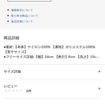
価格表示について
取り寄せ商品について
返品交換について
商品詳細
●素材:【本体】ナイロン100% 【裏地】ポリエステル100%
【実寸サイズ】
●フリーサイズ詳細:【幅】24cm 【奥行】8cm 【高さ】15cm
●ベトナム製
●容量:約4L
●正面:デイジーチェーン×1、カラビナ×1
サイズ詳細
性別：
レディース
メンズ
●側面:ストラップ×1
カテゴリー：
アウトドア・スポーツ
 ＞ 
アウトドア
 ＞ 
アウトドアバッグ
●背面:ファスナー付ポケット×1
レビュー
●メインコンパートメント内装:ポケット×1 、オリジナルタグ×
商品番号：
1540000400749 
（モール）
0件
1
10858400901 （ショップ）
●CORDURA BLAND FABRIC:スタイリッシュで高耐久性、軽
量で丈夫