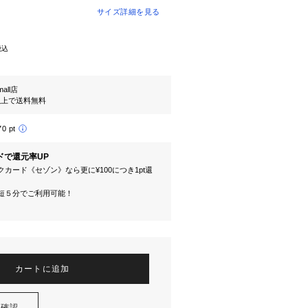
サイズ詳細を見る
税込
mall店
円以上で送料無料
70 pt
ドで還元率UP
カード《セゾン》なら更に¥100につき1pt還
短５分でご利用可能！
カートに追加
を確認