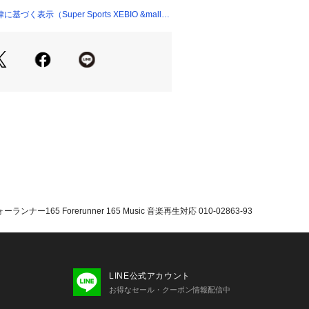
シリコン
く表示（Super Sports XEBIO &mall
1.6mm
:126～203mm
ン
直径1.2インチ(30.4mm)
0ピクセル
プ:AMOLED(オプションで常時表示
対応
ートウォッチモード】約11日間 【バッ
ウォッチモード】約20日間 【GPS
165 Forerunner 165 Music 音楽再生対応 010-02863-93
 【マルチGNSSモード】約17時間
モード:】約7時間 【マルチGNSS+音
.5時間
min独自の充電ケーブルによる有線充電
4GB
LINE公式アカウント
け取りは不可となります。
お得なセール・クーポン情報配信中