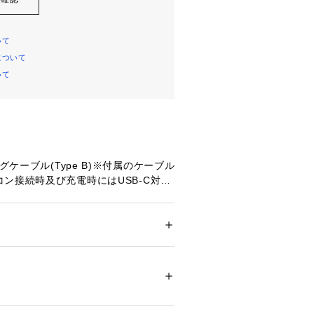
いて
について
いて
ングケーブル(Type B)※付属のケーブル
ン接続時及び充電時にはUSB-C対応
が必要となります。/クイックスター
化学強化ガラス 【ベゼル素材】FRP
メンズ
Berry
ドア・スポーツ
 ＞ 
スポーツ全般
 ＞ 
その他競
(フォアランナー)165は楽しくランニング
ランニングスマートウォッチです。
LEDタッチディスプレイやトレーニン
00296 
（モール）
ショップ）
めの機能を搭載しています。
ンド互換性:あり (20 mm)