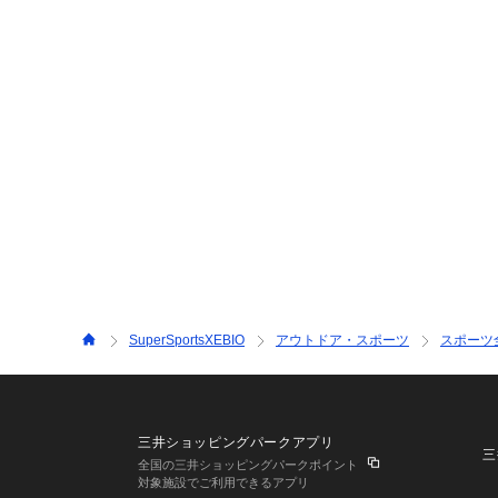
SuperSportsXEBIO
アウトドア・スポーツ
スポーツ
三井ショッピングパークアプリ
三
全国の三井ショッピングパークポイント
対象施設でご利用できるアプリ