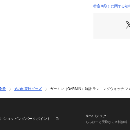
●ストラップ素材:
特定商取引に関する法律に基づ
●サイズ:43×43×1
店）
●手首周り適応サイズ
●タッチスクリー
●カラー表示
●ディスプレイサイズ:
●解像度:390×39
●ディスプレイタイ
モード)
●重量:39g
●防水等級:5ATM
●大きな文字表示
●稼働時間:【スマ
テリー節約スマート
全般
その他競技グッズ
ガーミン（GARMIN）時計 ランニングウォッチ フォーランナー
モード】約19時間
 【GPS+音楽再生
楽再生モード】約6
●充電方式:Gar
●内蔵メモリ/履歴:
&mallデスク
井ショッピングパークポイント
●本商品は店舗受
ららぽーと受取なら送料無料