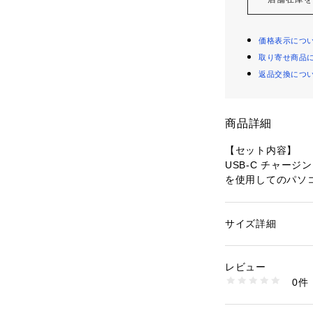
価格表示につ
取り寄せ商品
返品交換につ
商品詳細
【セット内容】
USB-C チャージ
を使用してのパソコ
の差込口/コネクタ
トマニュアル
●素材:【レンズ】
サイズ詳細
性別：
レディース
●メーカーカラー表記:
カテゴリー：
アウト
技グッズ
●Forerunner
レビュー
するためのGPS
0件
●色鮮やかなAMO
商品番号：
15400004
10856861501 （
グ、健康管理のた
●クイックリリースバ