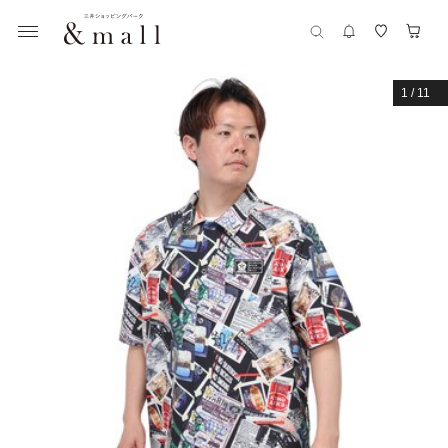
1
/
11