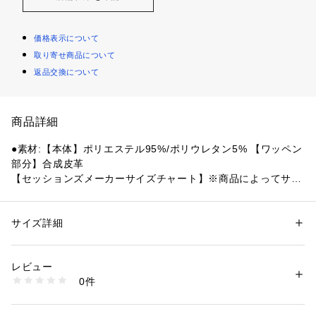
価格表示について
取り寄せ商品について
返品交換について
商品詳細
●素材:【本体】ポリエステル95%/ポリウレタン5% 【ワッペン
部分】合成皮革
【セッションズメーカーサイズチャート】※商品によってサイ
ズが異なる場合が御座います。
●サイズ:【Mサイズ】胸囲89～95cm 身長167～173cm 【Lサ
イズ】胸囲93～99cm 身長172～178cm 【LLサイズ】胸囲97
サイズ詳細
性別：
メンズ
～103cm 身長177～183cm
カテゴリー：
ファッション
 ＞ 
トップス
 ＞ 
Tシャツ・カットソー
【実寸サイズ】
レビュー
●Mサイズ詳細:【着丈】68cm 【肩幅】48cm 【身幅】60cm
商品番号：
1540000400220 
（モール）
0件
 【袖丈】26cm
10853370701 （ショップ）
●Lサイズ詳細:【着丈】69cm 【肩幅】50cm 【身幅】62cm
 【袖丈】28cm