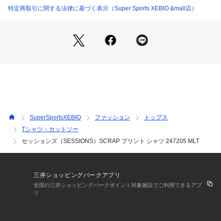
●LLサイズ詳細:【着丈】73cm 【肩幅】52cm 【身幅】64cm
特定商取引に関する法律に基づく表示（Super Sports XEBIO &mall店）
 【袖丈】28.5cm
●中国製
【商品の購入にあたっての注意事項】
※弊社独自の採寸・計量方法により計測を行っておりますた
め、多少の誤差が生じる場合があります。
※総柄の商品については、生地の裁断箇所により、商品一点ご
とにパターン(柄)が異なる場合がございます。
そのため、掲載画像とはパターンの位置や内容が異なるものが
ありますが、商品自体の仕様の相違には該当いたしません。
SuperSportsXEBIO
ファッション
トップス
※一部商品において弊社カラー表記がメーカーカラー表記と異
Tシャツ・カットソー
なる場合がございます。
セッションズ（SESSIONS）SCRAP プリント シャツ 247205 MLT
※ブラウザやお使いのモニター環境により、掲載画像と実際の
商品の色味が若干異なる場合があります。
※掲載の価格・製品のパッケージ・デザイン・仕様について、
予告なく変更することがあります。あらかじめご了承くださ
三井ショッピングパークアプリ
い。セッションズ SESSIONS スーパースポーツゼビオ ゼビオ 
全国の三井ショッピングパークポイント対象施設でご利用できるアプ
Super Sports XEBIO アクションウエア 布帛シャツ Men's Me
リ
ns メンズ めんず 男性 半袖 トップス 通勤 おでかけ カジュア
ル おしゃれ 父の日 プレゼント tshirtcllp_シャツ