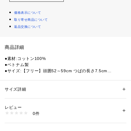
価格表示について
取り寄せ商品について
返品交換について
商品詳細
●素材:コットン100%
●ベトナム製
●サイズ:【フリー】頭囲52～59cm つばの長さ7.5cm
●マディソンロゴキャップは、しっかりとカーブしたピークを
持つ、裏地のない6パネルキャップです。8.8ozのコットン10
0%ツイル素材を使用し、ガーメントウォッシュ加工を施すこ
サイズ詳細
性別：
メンズ
とで、快適性を高め、縮みや型崩れを防ぎます。バックには調
カテゴリー：
ファッション
 ＞ 
帽子・ヘアアクセサリー
 ＞ 
キャップ
節可能なストラップ付きで、ぴったりとしたフィットを提供し
レビュー
ます。
商品番号：
1540000400078 
（モール）
0件
10856373401 （ショップ）
【商品の購入にあたっての注意事項】
※一部商品において弊社カラー表記がメーカーカラー表記と異