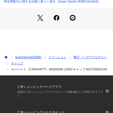
なる場合がございます。
特定商取引に関する法律に基づく表示（Super Sports XEBIO &mall店）
※ブラウザやお使いのモニター環境により、掲載画像と実際の
商品の色味が若干異なる場合があります。
※掲載の価格・製品のパッケージ・デザイン・仕様について、
予告なく変更することがあります。あらかじめご了承くださ
い。カーハート CARHARTT スーパースポーツゼビオ ゼビオ
 Super Sports XEBIO 帽子 キャップ Men's Mens メンズ めん
ず 男性 ブランド 黒 ブラック スポーツ 運動 アウトドア レジ
ャー キャンプ ウォーキング ランニング ジョギング オシャレ
 ファッション シンプル カジュアル プレゼント ギフト 贈り物
 awth2409_p xmas2024_ssx_mens_cap pm_captown pm_c
SuperSportsXEBIO
ファッション
帽子・ヘアアクセサリー
aplp
キャップ
カーハート（CARHARTT）MADISON LOGO キャップ I0237500D2XX
三井ショッピングパークアプリ
全国の三井ショッピングパークポイント対象施設でご利用できるアプ
リ
三井ショッピングパークポイント