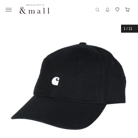
1
/
11