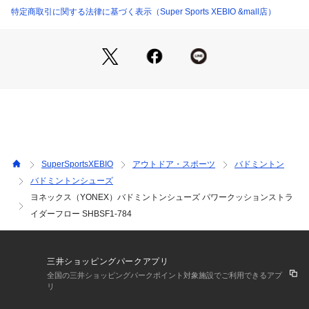
●ラウンドソール:アウトソール外周の内側とかかと部に丸みを
特定商取引に関する法律に基づく表示（Super Sports XEBIO &mall店）
持たせ、自然な着地と蹴りだし時のパワーロスを軽減し、素早
くスムーズなフットワークを実現。
●ラディアルブレードソール:変形の大きいエリアと小さいエリ
アを組み合わせた放射線形状を細かく配置することで負荷を分
散させ、グリップ性が約3%向上。瞬時のダッシュやストップ
をサポートするグリップ性を実現。
●ラテラルシェル:前足部外側～かかと部へ搭載。サイドステッ
プ時の外側、斜め前方のパワーロスを軽減します。
【商品の購入にあたっての注意事項】
SuperSportsXEBIO
アウトドア・スポーツ
バドミントン
【こちらの商品について】
バドミントンシューズ
※シューズの製造過程で、接着剤の付着や縫製のズレ・歪みが
ヨネックス（YONEX）バドミントンシューズ パワークッションストラ
ある場合がございます。ご理解、ご了承の上、お買い求めくだ
さい。
イダーフロー SHBSF1-784
※靴ひもの長さについては、左右10cm以内の差までは弊社許
容内とさせていただいております。
左右の紐に10cm以上の差がある場合はメールにてお問い合わ
三井ショッピングパークアプリ
せください。
全国の三井ショッピングパークポイント対象施設でご利用できるアプ
※一部商品において弊社カラー表記がメーカーカラー表記と異
リ
なる場合がございます。