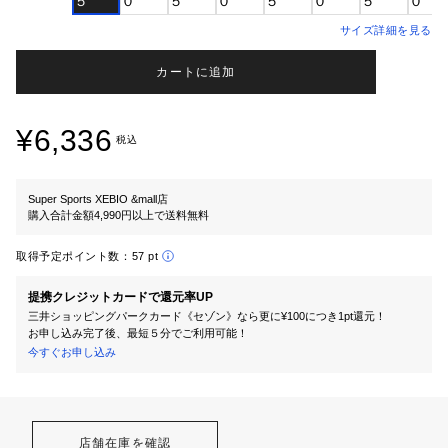
５
０
５
０
５
０
５
０
サイズ詳細を見る
カートに追加
¥6,336
税込
Super Sports XEBIO &mall店
購入合計金額4,990円以上で送料無料
取得予定ポイント数：
57 pt
提携クレジットカードで還元率UP
三井ショッピングパークカード《セゾン》なら更に¥100につき1pt還元！
お申し込み完了後、最短５分でご利用可能！
今すぐお申し込み
店舗在庫を確認