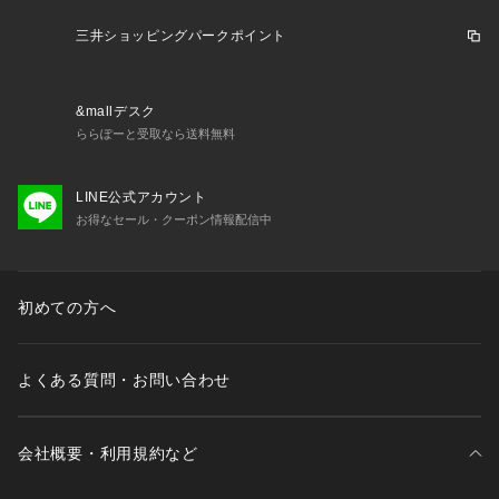
※ブラウザやお使いのモニター環境により、掲載画像と実際の
商品の色味が若干異なる場合があります。
三井ショッピングパークポイント
※掲載の価格・製品のパッケージ・デザイン・仕様について、
予告なく変更することがあります。あらかじめご了承くださ
い。ヨネックス YONEX スーパースポーツゼビオ ゼビオ Supe
&mallデスク
r Sports XEBIO バドミントン バドミントン用品 バトミントン 
ららぽーと受取なら送料無料
バドミントンシューズ シューズ 靴 運動靴 スポーツシューズ
 アスレ最安挑戦 yonex504 cpl92r 25rsrec SS09_topsale rac
ket_2601sale needbm sp10bd sp10pt2602 26bk_cp
LINE公式アカウント
お得なセール・クーポン情報配信中
初めての方へ
よくある質問・お問い合わせ
会社概要・利用規約など