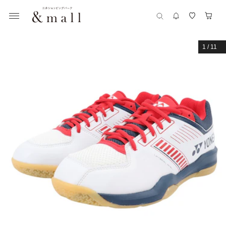
1
/
11