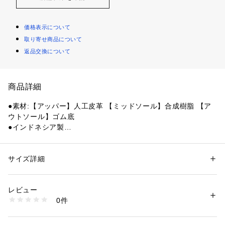
価格表示について
取り寄せ商品について
返品交換について
商品詳細
●素材:【アッパー】人工皮革 【ミッドソール】合成樹脂 【ア
ウトソール】ゴム底
●インドネシア製
●メーカーカラー表記:ホワイト/ネイビー/レッド
●ワイド 3E相当
●クッション◎
サイズ詳細
性別：
レディース
メンズ
●パワークッション:衝撃吸収性と反発性を併せ持つ「軽く、疲
カテゴリー：
アウトドア・スポーツ
 ＞ 
バドミントン
 ＞ 
バドミントンシュ
ーズ
れにくい」衝撃吸収反発素材。ヨネックス独自の衝撃吸収材で
レビュー
す。
0件
●エルゴシェイプ:つま先の圧迫感を解消した指先ゆったり設計
商品番号：
1540000399441 
（モール）
10844283901 （ショップ）
と最もパワーのかかる母趾球部に重心を設定する事で足に優し
く素早いフットワークを実現。