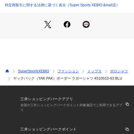
ックス感になるようにしております
特定商取引に関する法律に基づく表示（Super Sports XEBIO &mall店）
●SDGsにも考慮し、再生ポリエステルも使用。
※こちらユニセックスの商品になります。商品規格は男性サイ
ズです。女性の方の場合は、ワンサイズ程度小さめサイズもご
参考のうえお選び下さい。
【商品の購入にあたっての注意事項】
※一部商品において弊社カラー表記がメーカーカラー表記と異
なる場合がございます。
※ブラウザやお使いのモニター環境により、掲載画像と実際の
商品の色味が若干異なる場合があります。
SuperSportsXEBIO
ファッション
トップス
ポロシャツ
※掲載の価格・製品のパッケージ・デザイン・仕様について、
ヤックパック（YAK PAK）ボーダー ラガーシャツ 4510010-63 BLU
予告なく変更することがあります。あらかじめご了承くださ
い。ヤックパック YAK PAK YAKPAK YAK.PAK スーパースポ
ーツゼビオ ゼビオ Super Sports XEBIO スポーツカジュアル
 カットソー Men's Mens メンズ めんず 男性 おしゃれ ポロシ
三井ショッピングパークアプリ
ャツ メンズ 父の日ギフトx2405 父の日 プレゼント tshirtcllp_
全国の三井ショッピングパークポイント対象施設でご利用できるアプ
リ
ポロシャツ 2024ss_clsl 24ss_ap_sl apa26_prep
三井ショッピングパークポイント