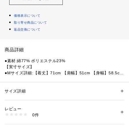
価格表示について
取り寄せ商品について
返品交換について
商品詳細
●素材:綿77% ポリエステル23%
【実寸サイズ】
●Mサイズ詳細:【着丈】71cm 【肩幅】51cm 【身幅】58.5cm 
【袖丈】23.5cm
●Lサイズ詳細:【着丈】74cm 【肩幅】53.5cm 【身幅】60cm
 【袖丈】24.5cm
サイズ詳細
性別：
レディース
メンズ
●LLサイズ詳細:【着丈】75cm 【肩幅】54.5cm 【身幅】62c
カテゴリー：
ファッション
 ＞ 
トップス
 ＞ 
ポロシャツ
m 【袖丈】25.5cm
レビュー
●中国製
商品番号：
1540000398133 
（モール）
0件
●気兼ねなくガンガン使えるグラフィティ胸刺繍入りのボーダ
10850357501 （ショップ）
ー切替のラガーシャツ。
●ゆるめのシルエットでありながら、大人っぽい風合いとリラ