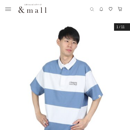
1
/
11