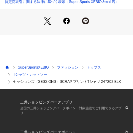
●LLサイズ詳細:【着丈】72.5cm 【肩幅】61.5cm 【身幅】61
特定商取引に関する法律に基づく表示（Super Sports XEBIO &mall店）
cm 【袖丈】24cm
●中国製
【商品の購入にあたっての注意事項】
※弊社独自の採寸・計量方法により計測を行っておりますた
め、多少の誤差が生じる場合があります。
※総柄の商品については、生地の裁断箇所により、商品一点ご
とにパターン(柄)が異なる場合がございます。
そのため、掲載画像とはパターンの位置や内容が異なるものが
ありますが、商品自体の仕様の相違には該当いたしません。
SuperSportsXEBIO
ファッション
トップス
※一部商品において弊社カラー表記がメーカーカラー表記と異
Tシャツ・カットソー
なる場合がございます。
セッションズ（SESSIONS）SCRAP プリントTシャツ 247202 BLK
※ブラウザやお使いのモニター環境により、掲載画像と実際の
商品の色味が若干異なる場合があります。
※掲載の価格・製品のパッケージ・デザイン・仕様について、
予告なく変更することがあります。あらかじめご了承くださ
三井ショッピングパークアプリ
い。セッションズ SESSIONS スーパースポーツゼビオ ゼビオ 
全国の三井ショッピングパークポイント対象施設でご利用できるアプ
Super Sports XEBIO アクションウエア Tシャツ Men's Mens
リ
 メンズ めんず 男性 半袖 トップス 黒 ブラック apln0305 通勤 
通学 普段着 部屋着 ルームウェア 部活 クラブ Tシャツ メンズ
 半袖 ブランド ゼビオ24stp 父の日 プレゼント
三井ショッピングパークポイント