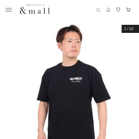
1
/
10