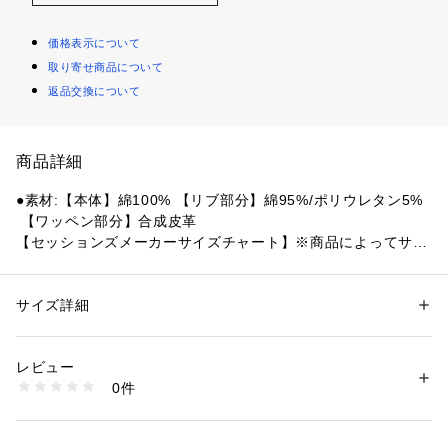
価格表示について
取り寄せ商品について
返品交換について
商品詳細
●素材:【本体】綿100% 【リブ部分】綿95%/ポリウレタン5%
 【ワッペン部分】合成皮革
【セッションズメーカーサイズチャート】※商品によってサイ
ズが異なる場合が御座います。
●サイズ:【Mサイズ】胸囲89～95cm 身長167～173cm 【Lサ
イズ】胸囲93～99cm 身長172～178cm 【LLサイズ】胸囲97
サイズ詳細
性別：
メンズ
～103cm 身長177～183cm
カテゴリー：
ファッション
 ＞ 
トップス
 ＞ 
Tシャツ・カットソー
【実寸サイズ】
レビュー
●Mサイズ詳細:【着丈】68cm 【肩幅】57cm 【身幅】56cm
商品番号：
1540000397737 
（モール）
0件
 【袖丈】20cm
10853370001 （ショップ）
●Lサイズ詳細:【着丈】71cm 【肩幅】59.5cm 【身幅】59cm
 【袖丈】21.5cm