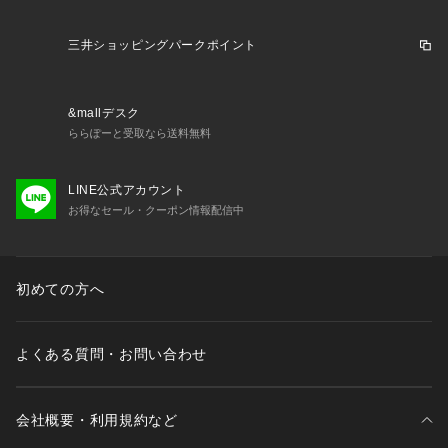
そのため、掲載画像とはパターンの位置や内容が異なるものが
ありますが、商品自体の仕様の相違には該当いたしません。
三井ショッピングパークポイント
【こちらの商品について】
※シューズの製造過程で、接着剤の付着や縫製のズレ・歪みが
ある場合がございます。ご理解、ご了承の上、お買い求めくだ
&mallデスク
さい。
ららぽーと受取なら送料無料
※靴ひもの長さについては、左右10cm以内の差までは弊社許
容内とさせていただいております。
左右の紐に10cm以上の差がある場合はメールにてお問い合わ
LINE公式アカウント
せください。
お得なセール・クーポン情報配信中
※一部商品において弊社カラー表記がメーカーカラー表記と異
なる場合がございます。
※ブラウザやお使いのモニター環境により、掲載画像と実際の
初めての方へ
商品の色味が若干異なる場合があります。
※掲載の価格・製品のパッケージ・デザイン・仕様について、
予告なく変更することがあります。あらかじめご了承くださ
よくある質問・お問い合わせ
い。ムーンスター MoonStar スーパースポーツゼビオ ゼビオ
 Super Sports XEBIO トレーニングシューズ 靴 ランニング J
unior ジュニア じゅにあ 子供 JR ランニング 運動会 24_gotos
chool_shoes xmas2024_ssx_jr_shoes 2410hll_cpn 1101sh
会社概要・利用規約など
cpn school_kids_sh lastone25k