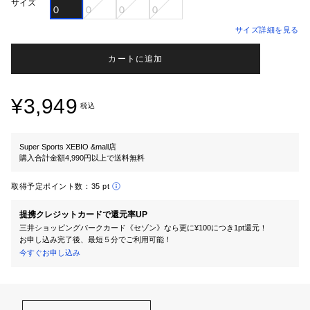
サイズ
０
０
０
０
サイズ詳細を見る
カートに追加
¥3,949
税込
Super Sports XEBIO &mall店
購入合計金額4,990円以上で送料無料
取得予定ポイント数：
35 pt
提携クレジットカードで還元率UP
三井ショッピングパークカード《セゾン》なら更に¥100につき1pt還元！
お申し込み完了後、最短５分でご利用可能！
今すぐお申し込み