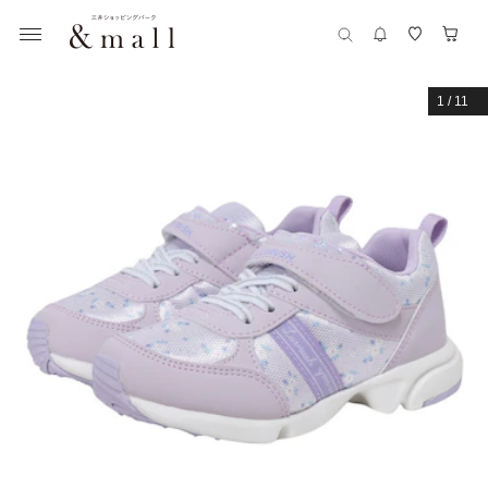
1
/
11