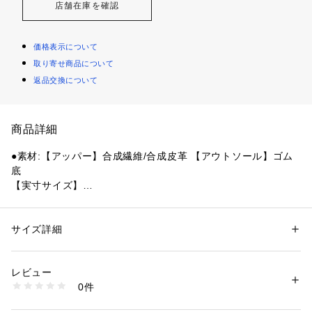
店舗在庫を確認
価格表示について
取り寄せ商品について
返品交換について
商品詳細
●素材:【アッパー】合成繊維/合成皮革 【アウトソール】ゴム
底
【実寸サイズ】
●重量:約126g(17.0cm片足)
●中国製
●幅:3E ゆったりタイプ
サイズ詳細
性別：
キッズ・ベビー
●ソール前足部に特殊なラバーを配置することで、蹴り出し時
カテゴリー：
アウトドア・スポーツ
 ＞ 
ランニング・陸上・トレイルラン
ニング
 ＞ 
ランニングシューズ
にパワーを発揮。女の子のスポーツシーンをアシストします。
レビュー
●『もっと可愛く!もっと速く!女の子のスポーツシーンを足元か
0件
ら応援!』をコンセプトにガールズ向けに誕生した「ラブラッ
商品番号：
1540000395800 
（モール）
10852990901 （ショップ）
シュ バイ スーパースター」の幅広3Eキッズシューズです。