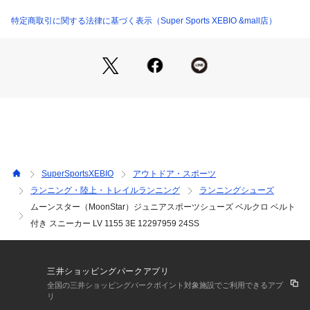
●「速く走る」を体現するために搭載されたパワーバネが走り
をアシストします。
特定商取引に関する法律に基づく表示（Super Sports XEBIO &mall店）
【パワーバネ】ムーンスター独自開発の特殊なゴムを靴底に搭
載し、地面を踏みこむときにパワーを蓄積し、蹴り出すと同時
に一気にパワーを推進力に。
【Ag+抗菌防臭】銀イオンの抗菌作用でにおいのもととなる菌
の増殖を抑制し、防臭効果を発揮します。
【洗えるインソール】インソールは取り出して洗えるのでいつ
も清潔に保てます。
【耐摩耗ラバー】靴底にはすり減りが少なく、高い耐久性を発
揮するラバーを採用しています。
【ワイド設計】足幅の広い方に対応した商品です。脱ぎ履きし
SuperSportsXEBIO
アウトドア・スポーツ
やすいゴム紐×バンドタイプです。
ランニング・陸上・トレイルランニング
ランニングシューズ
●小花柄が上品な、服装に合わせやすいカジュアルデザインで
ムーンスター（MoonStar）ジュニアスポーツシューズ ベルクロ ベルト
す。お出かけはもちろん、運動会や体育の時間等の走るシーン
での活用におすすめです。
付き スニーカー LV 1155 3E 12297959 24SS
【商品の購入にあたっての注意事項】
※弊社独自の採寸・計量方法により計測を行っておりますた
三井ショッピングパークアプリ
め、多少の誤差が生じる場合がございます。
全国の三井ショッピングパークポイント対象施設でご利用できるアプ
※総柄の商品については、生地の裁断箇所により、商品一点ご
リ
とにパターン(柄)が異なる場合がございます。