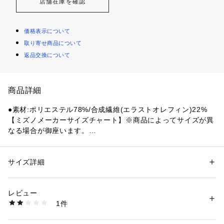
店舗在庫を確認
価格表示について
取り寄せ商品について
返品交換について
商品詳細
●素材:ポリエステル78%/合成繊維(エラストオレフィン)22%
【ミズノメーカーサイズチャート】※商品によってサイズが異
なる場合が御座います。
【SS(XS)サイズ】ウエスト67～73cm 【Sサイズ】ウエスト7
1～77cm 【Mサイズ】ウエスト75～81cm 【Lサイズ】ウエス
ト79～85cm 【LL(XL)サイズ】ウエスト83～89cm 【3L(2XL)
サイズ詳細
性別：
メンズ
サイズ】ウエスト87～93cm
カテゴリー：
アウトドア・スポーツ
 ＞ 
スイム・競泳
 ＞ 
スイム・競泳ウェ
ア
●ベトナム製/日本製
レビュー
●メーカーカラー表記:ブラック
1件
●股下:【XS(SS)サイズ】15cm 【Sサイズ】15.5cm 【Mサイ
商品番号：
1540000395092 
（モール）
10837468401 （ショップ）
ズ】16cm 【Lサイズ】16.5cm 【XL(LL)サイズ】17cm 【2XL