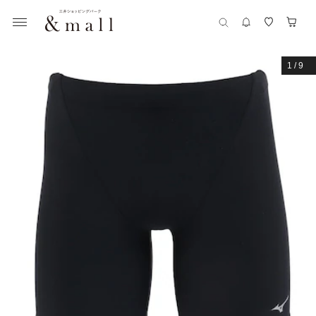
1
/
9