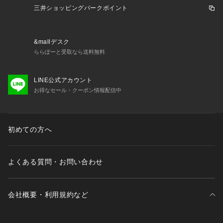
トネス  Men's Mens メンズ めんず 男性 男性用 スイミング 水
三井ショッピングパークポイント
泳 スイムウェア スポーツ水着 フィットネス水着 フィットネス
用 練習用 スパッツ スイムボトム ボックス スイム ジム トレー
ニング プール スポーツ 運動 部活 スクール クラブ 黒 ブラッ
&mallデスク
ク 耐塩素 丈夫 長持ち プール クラブ 競技 競泳 高校生 大学生
ららぽーと受取なら送料無料
 社会人 シンプル しんぷる 新年度 新学期 新生活 スパッツ
LINE公式アカウント
お得なセール・クーポン情報配信中
初めての方へ
よくある質問・お問い合わせ
会社概要・利用規約など