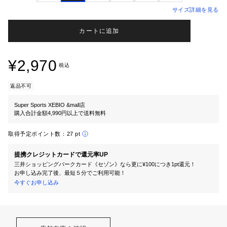
サイズ詳細を見る
カートに追加
¥2,970
税込
返品不可
Super Sports XEBIO &mall店
購入合計金額4,990円以上で送料無料
取得予定ポイント数：
27 pt
提携クレジットカードで還元率UP
三井ショッピングパークカード《セゾン》なら更に¥100につき1pt還元！
お申し込み完了後、最短５分でご利用可能！
今すぐお申し込み