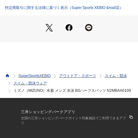
(3L)サイズ】17.5cm
●塩素に強い長持ち素材採用のベーシック水着です。この商品
特定商取引に関する法律に基づく表示（Super Sports XEBIO &mall店）
には、リサイクルポリエステル繊維が50%以上使用されていま
す。
●塩素に強いストレッチ素材
●耐塩素弾性糸使用
※公式大会では使用できません。
【返品・注意事項について】
※直接肌に触れるという商品の性質上、ご注文後の返品・交換
はお受けできません。
【商品の購入にあたっての注意事項】
SuperSportsXEBIO
アウトドア・スポーツ
スイム・競泳
※一部商品において弊社カラー表記がメーカーカラー表記と異
スイム・競泳ウェア
なる場合がございます。
ミズノ（MIZUNO）水着 メンズ 水泳 BSハーフスパッツ N2MBAA0109
※ブラウザやお使いのモニター環境により、掲載画像と実際の
商品の色味が若干異なる場合があります。
※掲載の価格・製品のパッケージ・デザイン・仕様について、
予告なく変更することがあります。あらかじめご了承くださ
三井ショッピングパークアプリ
い。
全国の三井ショッピングパークポイント対象施設でご利用できるアプ
※ご購入の際に特定の原産国をご指定いただくことはできませ
リ
ん。予めご了承ください。ミズノ MIZUNO スーパースポーツ
ゼビオ ゼビオ Super Sports XEBIO 競泳水着 ボックスフィッ