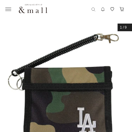
1
/
9