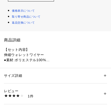
価格表示について
取り寄せ商品について
返品交換について
商品詳細
【セット内容】
伸縮ウォレットワイヤー
●素材:ポリエステル100%
【実寸サイズ】
●フリーサイズ詳細:(約)12×10.5cm
●中国製
サイズ詳細
性別：
レディース
メンズ
カテゴリー：
ファッション
 ＞ 
ファッション雑貨
 ＞ 
その他ファッション雑
貨
【商品の購入にあたっての注意事項】
レビュー
※弊社独自の採寸・計量方法により計測を行っておりますた
1件
め、多少の誤差が生じる場合がございます。
商品番号：
1540000391807 
（モール）
10853228601 （ショップ）
※総柄の商品については、生地の裁断箇所により、商品一点ご
とにパターン(柄)が異なる場合がございます。