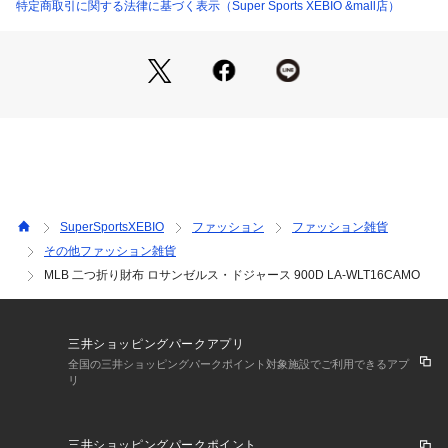
そのため、掲載画像とはパターンの位置や内容が異なるものが
特定商取引に関する法律に基づく表示（Super Sports XEBIO &mall店）
ありますが、商品自体の仕様の相違には該当いたしません。
※一部商品において弊社カラー表記がメーカーカラー表記と異
なる場合がございます。
※ブラウザやお使いのモニター環境により、掲載画像と実際の
商品の色味が若干異なる場合があります。
※掲載の価格・製品のパッケージ・デザイン・仕様について、
予告なく変更することがあります。あらかじめご了承くださ
い。イーカム スーパースポーツゼビオ ゼビオ Super Sports X
EBIO ファンシー雑貨 サイフ 財布 Men's Mens メンズ めんず 
男性 Lady's Ladys レディース れでぃーす 女性 Junior ジュニ
SuperSportsXEBIO
ファッション
ファッション雑貨
ア じゅにあ 子供 JR サイフ さいふ 財布 野球 メジャーリーグ
その他ファッション雑貨
 球団 海外球団 海外リーグ スポーツ 通勤 通学 部活 散歩 お出
MLB 二つ折り財布 ロサンゼルス・ドジャース 900D LA-WLT16CAMO
かけ レジャー アウトドア ジム プレゼント ギフト 誕生日 誕プ
レ ドジャース どじゃーす LA ロゴ 迷彩 迷彩柄 カーキー 折り
たたみ 薄型 小さめ 小さい baseball_goods 大谷翔平 tyuumo
kusp 26kansougei
三井ショッピングパークアプリ
全国の三井ショッピングパークポイント対象施設でご利用できるアプ
リ
三井ショッピングパークポイント