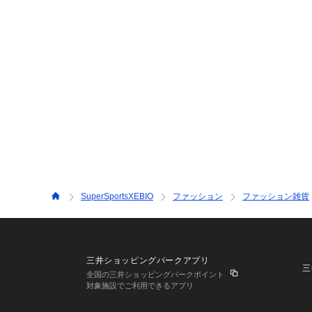
SuperSportsXEBIO
ファッション
ファッション雑貨
三井ショッピングパークアプリ
三
全国の三井ショッピングパークポイント
対象施設でご利用できるアプリ