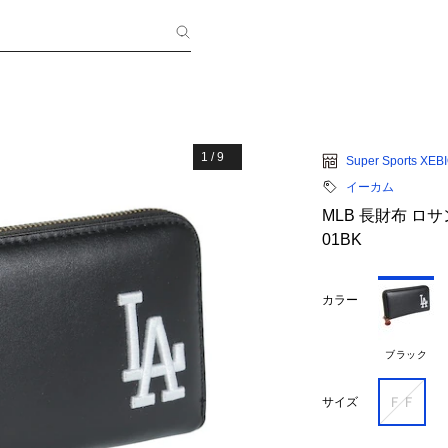
1
/
9
Super Sports XEB
イーカム
MLB 長財布 ロサ
01BK
カラー
ブラック
ＦＦ
サイズ