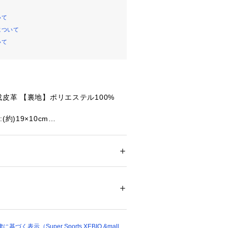
いて
について
いて
成皮革 【裏地】ポリエステル100%
約)19×10cm
:BLACK
ン付き!
メンズ
ション
 ＞ 
ファッション雑貨
 ＞ 
その他ファッ
たっての注意事項】
・計量方法により計測を行っておりま
差が生じる場合がございます。
91800 
（モール）
ショップ）
て弊社カラー表記がメーカーカラー表
ございます。
いのモニター環境により、掲載画像と
く表示（Super Sports XEBIO &mall