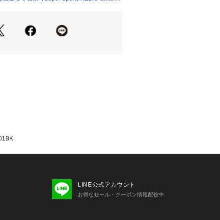
が若干異なる場合があります。
品のパッケージ・デザイン・仕様につ
更することがあります。あらかじめご
カム スーパースポーツゼビオ ゼビ
ts XEBIO ファンシー雑貨 サイフ 財布 Ju
ゅにあ 子供 JR サイフ さいふ 財布 野
 球団 海外球団 海外リーグ スポーツ
散歩 お出かけ レジャー アウトドア ジ
ト 誕生日 誕プレ 黒 ブラック ドジャ
ロゴ baseball_goods 大谷翔平 tyu
ougei 2601売れ筋
01BK
LINE公式アカウント
お得なセール・クーポン情報配信中