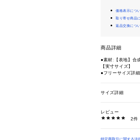
価格表示につ
取り寄せ商品
返品交換につ
商品詳細
●素材:【表地】合
【実寸サイズ】
●フリーサイズ詳細:(
●中国製
●メーカーカラー表記
●ウォレットチェー
サイズ詳細
性別：
レディース
カテゴリー：
ファッ
ション雑貨
【商品の購入にあ
レビュー
※弊社独自の採寸
2件
すため、多少の誤
商品番号：
15400003
10853227901 （
※一部商品におい
記と異なる場合が
※ブラウザやお使
特定商取引に関する法律に基づ