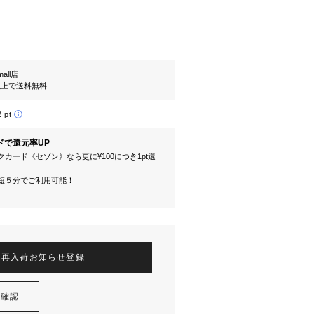
mall店
円以上で送料無料
2 pt
ドで還元率UP
カード《セゾン》なら更に¥100につき1pt還
短５分でご利用可能！
再入荷お知らせ登録
を確認