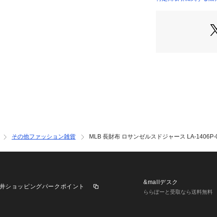
実際の商品の色味
店）
※掲載の価格・製
いて、予告なく変
了承ください。イー
オ Super Spor
nior ジュニア じ
球 メジャーリーグ
 通勤 通学 部活 
ム プレゼント ギフ
ース どじゃーす LA 
umokusp 26kans
その他ファッション雑貨
MLB 長財布 ロサンゼルスドジャース LA-1406P-
&mallデスク
井ショッピングパークポイント
ららぽーと受取なら送料無料