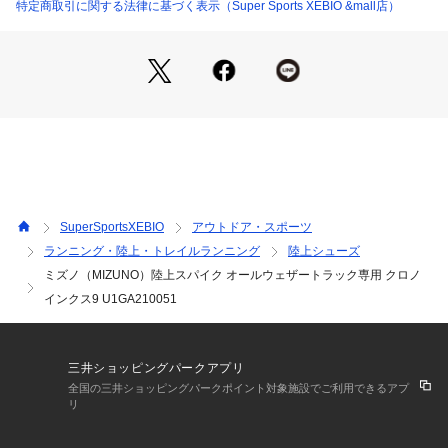
※弊社独自の採寸・計量方法により計測を行っておりますた
特定商取引に関する法律に基づく表示（Super Sports XEBIO &mall店）
め、多少の誤差が生じる場合がございます。
【こちらの商品について】
※シューズの製造過程で、接着剤の付着や縫製のズレ・歪みが
ある場合がございます。ご理解、ご了承の上、お買い求めくだ
さい。
※靴ひもの長さについては、左右10cm以内の差までは弊社許
容内とさせていただいております。
左右の紐に10cm以上の差がある場合はメールにてお問い合わ
せください。
※一部商品において弊社カラー表記がメーカーカラー表記と異
SuperSportsXEBIO
アウトドア・スポーツ
なる場合がございます。
ランニング・陸上・トレイルランニング
陸上シューズ
※ブラウザやお使いのモニター環境により、掲載画像と実際の
ミズノ（MIZUNO）陸上スパイク オールウェザートラック専用 クロノ
商品の色味が若干異なる場合があります。
※掲載の価格・製品のパッケージ・デザイン・仕様について、
インクス9 U1GA210051
予告なく変更することがあります。あらかじめご了承くださ
い。ミズノ MIZUNO スーパースポーツゼビオ ゼビオ Super S
ports XEBIO 陸上シューズ 靴 陸上スパイク 短距離 オールウ
三井ショッピングパークアプリ
ェザー Men's Mens メンズ めんず 男性 Lady's Ladys レディ
全国の三井ショッピングパークポイント対象施設でご利用できるアプ
ース れでぃーす 女性 ランニング hasi2409ss awshmw sin25
リ
ssde ss2507sp aths_bgn ath_spisl