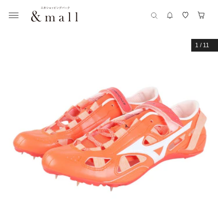
1
/
11