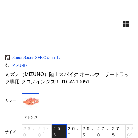
Super Sports XEBIO &mall店
MIZUNO
ミズノ（MIZUNO）陸上スパイク オールウェザートラッ
ク専用 クロノインクス9 U1GA210051
カラー
オレンジ
２３．
２４．
２５．
２６．
２６．
２７．
２７．
２９
サイズ
０
０
５
０
５
０
５
０