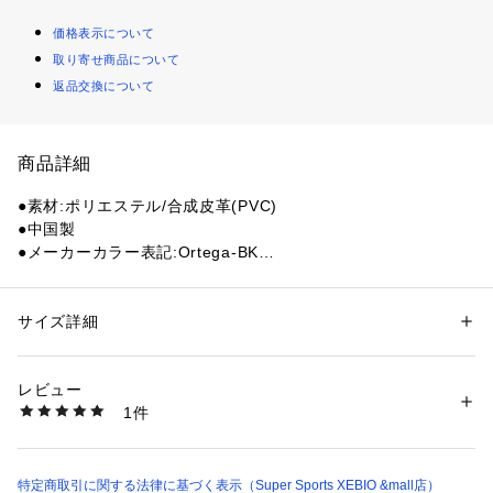
価格表示について
取り寄せ商品について
返品交換について
商品詳細
●素材:ポリエステル/合成皮革(PVC)
●中国製
●メーカーカラー表記:Ortega-BK
●サイズ:【SM】138～153cm程度の板に対応 【ML】150～16
5cm程度の板に対応
●ニット製ボード保護カバー
サイズ詳細
性別：
レディース
メンズ
●ニット製のため通気性があり、エッジがさびにくい
カテゴリー：
アウトドア・スポーツ
 ＞ 
ウィンタースポーツ
 ＞ 
スノーボー
ド
●車内への積み込みに大変便利。車内も傷付けません。
レビュー
●トップ・ノーズ部分はフリース内貼素材でしっかり強化
1件
●2サイズバリエーションでピッタリ収納
商品番号：
1540000389397 
（モール）
10846622901 （ショップ）
【商品の購入にあたっての注意事項】
※総柄の商品については、生地の裁断箇所により、商品一点ご
特定商取引に関する法律に基づく表示（Super Sports XEBIO &mall店）