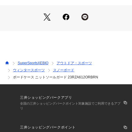
とにパターン(柄)が異なる場合があります。
そのため、掲載画像とはパターンの位置や内容が異なるものが
ありますが、商品自体の仕様の相違には該当いたしません。
※一部商品において弊社カラー表記がメーカーカラー表記と異
なる場合があります。
※ブラウザやお使いのモニター環境により、掲載画像と実際の
商品の色味が若干異なる場合があります。
※掲載の価格・製品のパッケージ・デザイン・仕様について、
予告なく変更することがあります。あらかじめご了承くださ
い。ラウズ ROUZE ヴィクトリア ビクトリア サーフ&スノー
SuperSportsXEBIO
アウトドア・スポーツ
 Victoria Surf&Snow ボード小物 アクセサリー ボードケース
ウィンタースポーツ
スノーボード
 アウトドア ウィンター スポーツ スノーボード スノボー SNO
ボードケース ニットソールガード 23RZA612ORBRN
WBOARD スノーボード用品 小物 ケース Men's Mens メンズ
 めんず 男性 Lady's Ladys レディース れでぃーす 女性 2024
09sspup_vic awth2409_p
三井ショッピングパークアプリ
全国の三井ショッピングパークポイント対象施設でご利用できるアプ
リ
三井ショッピングパークポイント