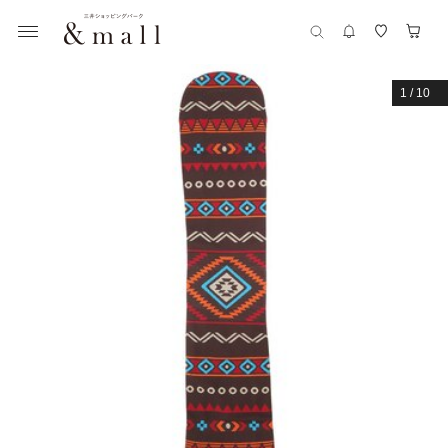
1
/
10