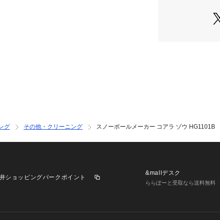
実際の商品の色味
※掲載の価格・製
いて、予告なく変
了承ください。ロイヤル
リア ビクトリア サーフ
キー小物 アクセサ
 スポーツ スキー ス
ー用品 スノーボー
ング
その他・クリーニング
スノーボールメーカー コアラ ゾウ HG1101B
&mallデスク
井ショッピングパークポイント
ららぽーと受取なら送料無料