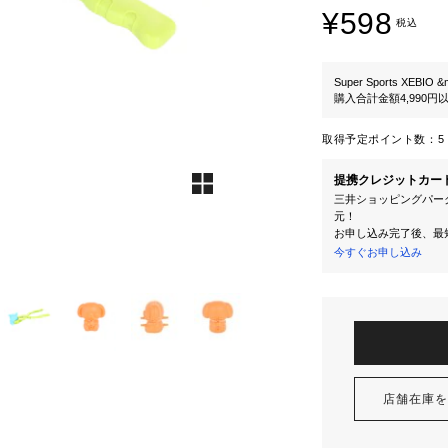
¥598
税込
Super Sports XEBIO &
購入合計金額4,990
取得予定ポイント数：
5 
提携クレジットカー
三井ショッピングパーク
元！
お申し込み完了後、最
今すぐお申し込み
店舗在庫