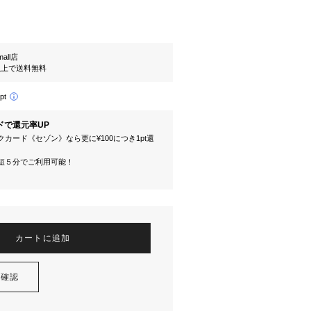
mall店
円以上で送料無料
pt
ドで還元率UP
カード《セゾン》なら更に¥100につき1pt還
短５分でご利用可能！
カートに追加
を確認