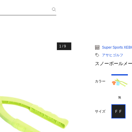
1
/
9
Super Sports XEB
アサヒゴルフ
スノーボールメーカ
カラー
無
ＦＦ
サイズ