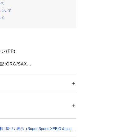
いて
について
いて
ン(PP)
:ORG/SAX
0.5×4cm
だまメーカ
ー
、遊べる季節を選びません!
ション
 ＞ 
その他・クリーニング
 ＞ 
その他・
砂をすくい、固めるだけで簡単に作れ
89390 
（モール）
ショップ）
たっての注意事項】
て弊社カラー表記がメーカーカラー表
あります。
く表示（Super Sports XEBIO &mall
いのモニター環境により、掲載画像と