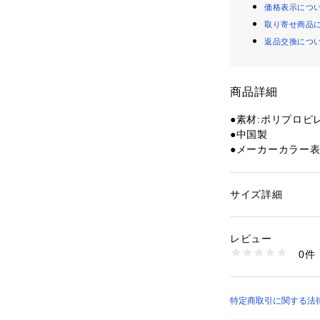
価格表示につ
取り寄せ商品
返品交換につ
商品詳細
●素材:ポリプロピレ
●中国製
●メーカーカラー表記
●対象年齢:6才以上
●本体サイズ:約31×1
●ゆきだま・すな
サイズ詳細
性別：
キッズ・ベビ
●雪遊びも砂遊びも
カテゴリー：
ファッ
クリーニング
●たくさんの雪、
レビュー
ます。
0件
商品番号：
15400003
10845506101 （
【商品の購入にあ
※一部商品におい
記と異なる場合が
特定商取引に関する法律に基づ
※ブラウザやお使
店）