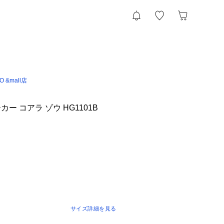
IO &mall店
ー コアラ ゾウ HG1101B
サイズ詳細を見る