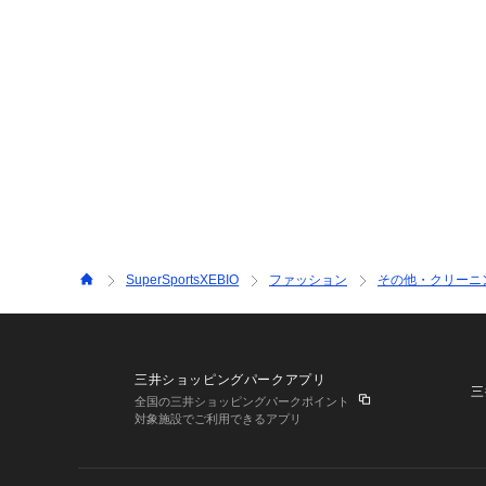
SuperSportsXEBIO
ファッション
その他・クリーニ
三井ショッピングパークアプリ
三
全国の三井ショッピングパークポイント
対象施設でご利用できるアプリ