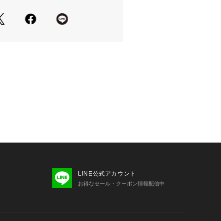
が若干異なる場合があります。
品のパッケージ・デザイン・仕様につ
更することがあります。あらかじめご
トイズ the royal toys ヴィクト
&スノー Victoria Surf&Snow ス
リー 雪遊び アウトドア ウィンター
ノーボード SKI SNOWBOARD スキ
ド用品 小物
LINE公式アカウント
お得なセール・クーポン情報配信中