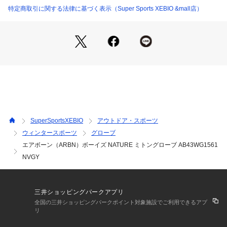
●透湿防水機能:外部からの水や風の侵入を防ぎ、身体から発せ
特定商取引に関する法律に基づく表示（Super Sports XEBIO &mall店）
られた水蒸気を外部へ発熱させ、グローブ内の快適性を保ちま
す。
●ヒートクロス(HEAT-X):「ヒートクロス」は身体から発散さ
れる水分を吸収して熱を発する吸湿発熱素材です。衣服内の湿
度を抑え、常にドライで快適な状態を保ちます。特殊な繊維に
より、発熱された暖かな空気を逃さず保温します。
【商品の購入にあたっての注意事項】
※総柄の商品については、生地の裁断箇所により、商品一点ご
とにパターン(柄)が異なる場合があります。
SuperSportsXEBIO
アウトドア・スポーツ
そのため、掲載画像とはパターンの位置や内容が異なるものが
ウィンタースポーツ
グローブ
ありますが、商品自体の仕様の相違には該当いたしません。
エアボーン（ARBN）ボーイズ NATURE ミトングローブ AB43WG1561
※一部商品において弊社カラー表記がメーカーカラー表記と異
なる場合があります。
NVGY
※ブラウザやお使いのモニター環境により、掲載画像と実際の
商品の色味が若干異なる場合があります。
※掲載の価格・製品のパッケージ・デザイン・仕様について、
三井ショッピングパークアプリ
予告なく変更することがあります。あらかじめご了承くださ
全国の三井ショッピングパークポイント対象施設でご利用できるアプ
い。エアーボーン ARBN ヴィクトリア ビクトリア サーフ&ス
リ
ノー Victoria Surf&Snow スキー スノーボード ウインターグ