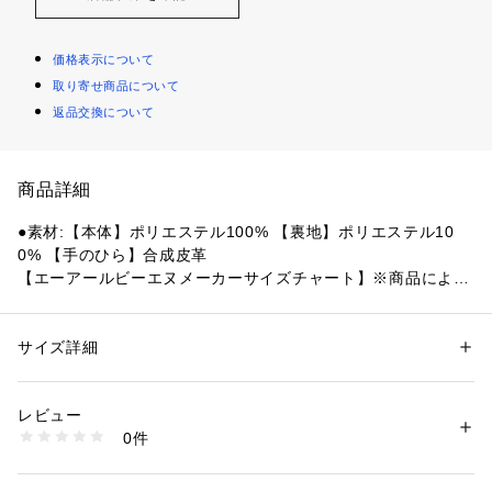
価格表示について
取り寄せ商品について
返品交換について
商品詳細
●素材:【本体】ポリエステル100% 【裏地】ポリエステル10
0% 【手のひら】合成皮革
【エーアールビーエヌメーカーサイズチャート】※商品によっ
てサイズが異なる場合が御座います。
●サイズ:【JXSサイズ】 手囲い16cm 対象身長目安110～120c
m 【JSサイズ】手囲い17cm 対象身長目安120～130cm 【JM
サイズ詳細
性別：
キッズ・ベビー
サイズ】手囲い18cm 対象身長目安130～140cm 【JLサイズ】
カテゴリー：
アウトドア・スポーツ
 ＞ 
ウィンタースポーツ
 ＞ 
グローブ
手囲い19cm 対象身長目安140～150cm 【JXLサイズ】手囲い
レビュー
20cm 対象身長目安150～160cm
商品番号：
1540000389351 
（モール）
0件
●中国製
10842959601 （ショップ）
●WaterProof
●耐水圧:10000mm