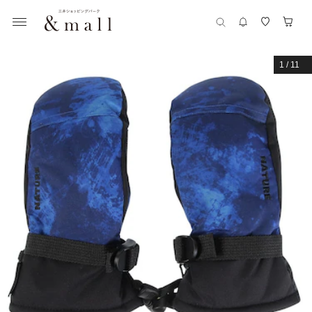
1
/
11