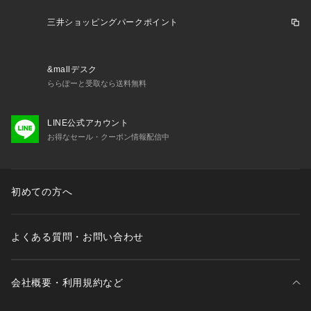
ローブ ウィンターグローブ ミトングローブJunior ジュニア じ
ゅにあ 子供 アウトドア ウィンター スポーツ スノボー SKI SN
三井ショッピングパークポイント
OWBOARD スキー用品 スノーボード用品 小物 グローブ キッ
ズ きっず kids anviskierlp gofirskiilp24ban 202409sspup_vi
c awth2409_p 2501lyp_bun 25vic_lyp_week
&mallデスク
ららぽーと受取なら送料無料
LINE公式アカウント
お得なセール・クーポン情報配信中
初めての方へ
よくある質問・お問い合わせ
会社概要・利用規約など